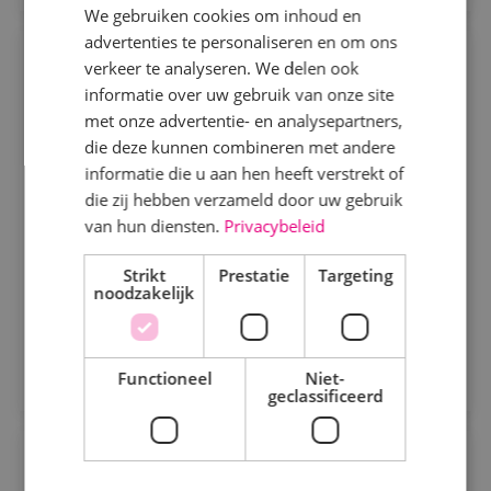
We gebruiken cookies om inhoud en
advertenties te personaliseren en om ons
Specialisme
Uitvoerder Werktuigbouwkunde
verkeer te analyseren. We delen ook
informatie over uw gebruik van onze site
Beveiligingstechniek
Werktuigbouwkunde
Fulltime
MBO
met onze advertentie- en analysepartners,
Elektrotechniek
die deze kunnen combineren met andere
Kaatsheuvel
informatie die u aan hen heeft verstrekt of
Energietechniek
die zij hebben verzameld door uw gebruik
Ben je enthousiast, gedreven en heb je stevige
Staf
van hun diensten.
Privacybeleid
schouders? Geloof je in de kracht van
Werktuigbouwkunde
samenwerking en wil je bijdragen aan de verdere
Strikt
Prestatie
Targeting
noodzakelijk
groei van onze vestiging in Kaatsheuvel?
Bekijk vacature
Uren
Direct solliciteren
Fulltime
Functioneel
Niet-
geclassificeerd
Parttime
Commercieel technisch adviseur
Opleiding