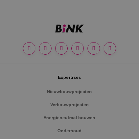
Google Privacy Policy
Expertises
Nieuwbouwprojecten
VISITOR_PRIVACY_METADATA
5 maanden
YouTube
weken
.youtube.com
Verbouwprojecten
Energieneutraal bouwen
Onderhoud