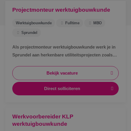
Projectmonteur werktuigbouwkunde
Werktuigbouwkunde
Fulltime
MBO
Sprundel
Als projectmonteur werktuigbouwkunde werk je in
Sprundel aan herkenbare utiliteitsprojecten zoals
zorg, bedrijven en scholen. Afwisselend werk,
zichtbaar resultaat en korte lijnen.
Bekijk vacature
Direct solliciteren
Werkvoorbereider KLP
werktuigbouwkunde