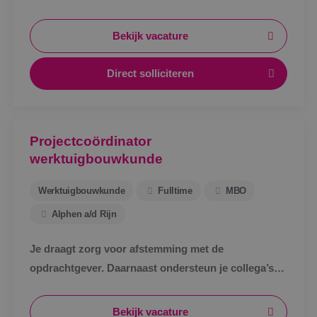
Bekijk vacature
Direct solliciteren
Projectcoördinator
werktuigbouwkunde
Werktuigbouwkunde
Fulltime
MBO
Alphen a/d Rijn
Je draagt zorg voor afstemming met de
opdrachtgever. Daarnaast ondersteun je collega’s
bij het uitwerken van een technisch bestek, het
technische ontwerp en de werkvoorbereiding voor
Bekijk vacature