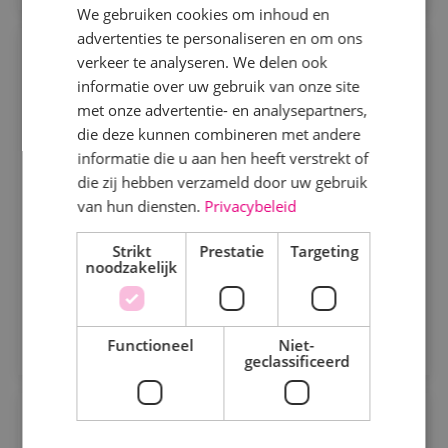
We gebruiken cookies om inhoud en
advertenties te personaliseren en om ons
Specialisme
Uitvoerder Werktuigbouwkunde
verkeer te analyseren. We delen ook
informatie over uw gebruik van onze site
Beveiligingstechniek
Werktuigbouwkunde
Fulltime
MBO
met onze advertentie- en analysepartners,
Elektrotechniek
die deze kunnen combineren met andere
Kaatsheuvel
informatie die u aan hen heeft verstrekt of
Energietechniek
die zij hebben verzameld door uw gebruik
Ben je enthousiast, gedreven en heb je stevige
Staf
van hun diensten.
Privacybeleid
schouders? Geloof je in de kracht van
Werktuigbouwkunde
samenwerking en wil je bijdragen aan de verdere
Strikt
Prestatie
Targeting
noodzakelijk
groei van onze vestiging in Kaatsheuvel?
Bekijk vacature
Uren
Direct solliciteren
Fulltime
Functioneel
Niet-
geclassificeerd
Parttime
Commercieel technisch adviseur
Opleiding