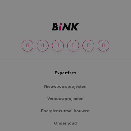
Google Privacy Policy
Expertises
Nieuwbouwprojecten
VISITOR_PRIVACY_METADATA
5 maanden
YouTube
weken
.youtube.com
Verbouwprojecten
Energieneutraal bouwen
Onderhoud