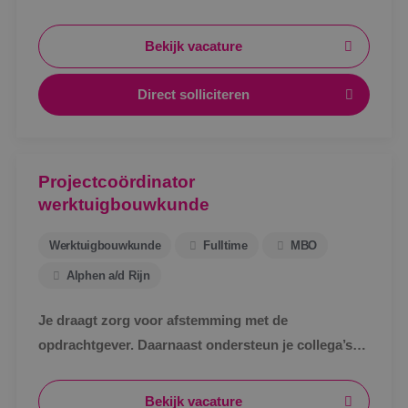
Bekijk vacature
Direct solliciteren
Projectcoördinator
werktuigbouwkunde
Werktuigbouwkunde
Fulltime
MBO
Alphen a/d Rijn
Je draagt zorg voor afstemming met de
opdrachtgever. Daarnaast ondersteun je collega’s
bij het uitwerken van een technisch bestek, het
technische ontwerp en de werkvoorbereiding voor
Bekijk vacature