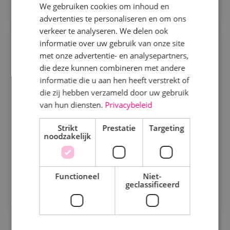
We gebruiken cookies om inhoud en
advertenties te personaliseren en om ons
Specialisme
verkeer te analyseren. We delen ook
informatie over uw gebruik van onze site
Projectengineer beveiligingstechniek
Beveiligingstechniek
met onze advertentie- en analysepartners,
Elektrotechniek
die deze kunnen combineren met andere
Beveiligingstechniek
Fulltime
MBO
informatie die u aan hen heeft verstrekt of
Energietechniek
Sprundel
die zij hebben verzameld door uw gebruik
Staf
van hun diensten.
Privacybeleid
Ontwerpen, afstemmen en vooruitdenken. Als
Werktuigbouwkunde
projectengineer beveiligingstechniek maak jij het
Strikt
Prestatie
Targeting
noodzakelijk
verschil.
Uren
Bekijk vacature
Fulltime
Functioneel
Niet-
geclassificeerd
Direct solliciteren
Parttime
Opleiding