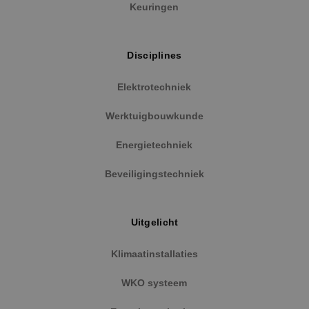
Keuringen
Disciplines
Elektrotechniek
Werktuigbouwkunde
Google Privacy Policy
Energietechniek
Beveiligingstechniek
VISITOR_PRIVACY_METADATA
5 maanden
YouTube
weken
.youtube.com
Uitgelicht
Klimaatinstallaties
WKO systeem