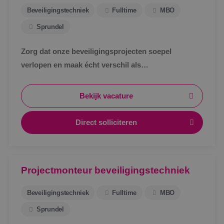
Beveiligingstechniek
Fulltime
MBO
Sprundel
Zorg dat onze beveiligingsprojecten soepel
verlopen en maak écht verschil als
werkvoorbereider bij BINK in Sprundel!
Bekijk vacature
Direct solliciteren
Projectmonteur beveiligingstechniek
Beveiligingstechniek
Fulltime
MBO
Sprundel