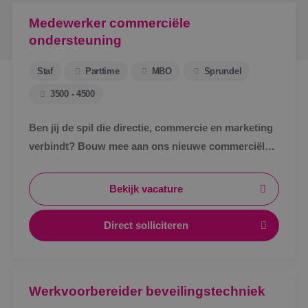
Medewerker commerciële
ondersteuning
Staf
Parttime
MBO
Sprundel
3500 - 4500
Ben jij de spil die directie, commercie en marketing
verbindt? Bouw mee aan ons nieuwe commerciële
ondersteuningsteam en maak écht impact binnen
BINK.&nbsp;
Bekijk vacature
Direct solliciteren
Werkvoorbereider beveilingstechniek