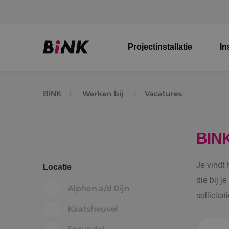
Projectinstallatie
In
BINK
Werken bij
Vacatures
BIN
Je vindt
Locatie
die bij j
Alphen a/d Rijn
sollicita
Kaatsheuvel