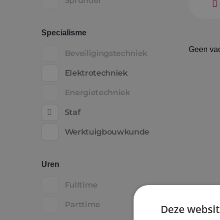
Sprundel
Specialisme
Geen va
Beveiligingstechniek
Elektrotechniek
Energietechniek
Staf
Werktuigbouwkunde
Uren
Fulltime
Parttime
Deze websit