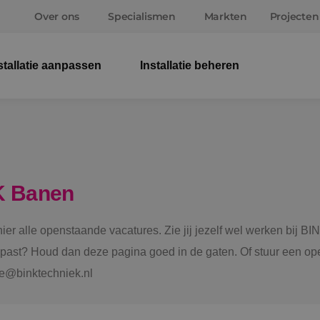
Over ons
Specialismen
Markten
Projecten
stallatie aanpassen
Installatie beheren
Elek
Wer
Beve
K Banen
Ener
 hier alle openstaande vacatures. Zie jij jezelf wel werken bij
Staf
e past? Houd dan deze pagina goed in de gaten. Of stuur een ope
tie@binktechniek.nl
Spru