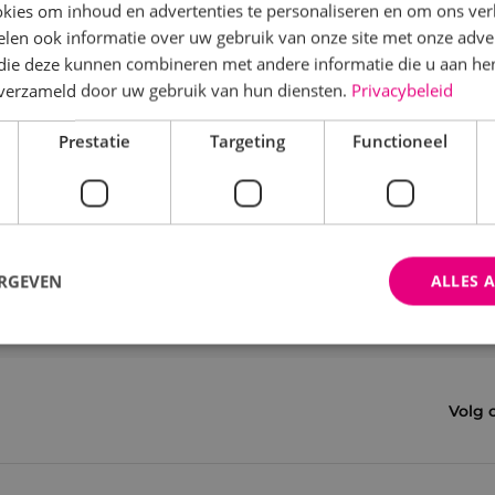
kies om inhoud en advertenties te personaliseren en om ons ver
len ook informatie over uw gebruik van onze site met onze adver
 die deze kunnen combineren met andere informatie die u aan hen
n verzameld door uw gebruik van hun diensten.
Privacybeleid
Prestatie
Targeting
Functioneel
ERGEVEN
ALLES 
trikt noodzakelijk
Prestatie
Targeting
Functioneel
Niet-geclassificee
Volg 
 cookies maken de kernfunctionaliteiten van de website mogelijk, zoals gebruikersaanm
bsite kan niet goed worden gebruikt zonder de strikt noodzakelijke cookies.
Aanbieder
/
Domein
Vervaldatum
Omschrijving