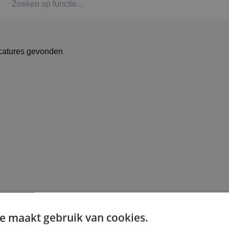
Kaat
Alph
catures gevonden
Stag
Bbl-t
Omsc
BINK
e maakt gebruik van cookies.
Arbe