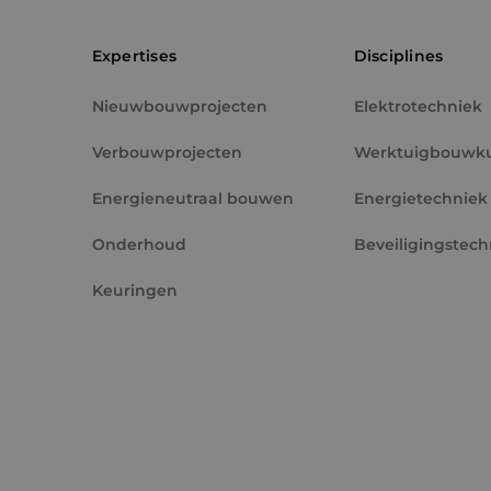
PHPSESSID
Expertises
Disciplines
Nieuwbouwprojecten
Elektrotechniek
Verbouwprojecten
Werktuigbouwk
VISITOR_PRIVACY_
Energieneutraal bouwen
Energietechniek
Onderhoud
Beveiligingstech
Keuringen
__cf_bm
CookieScriptConse