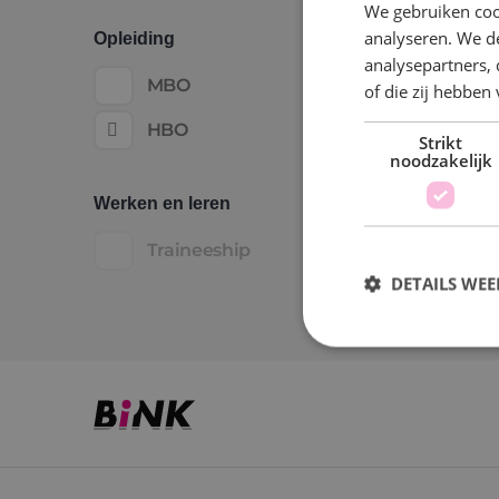
We gebruiken coo
analyseren. We de
Opleiding
analysepartners,
MBO
of die zij hebbe
HBO
Strikt
noodzakelijk
Werken en leren
Traineeship
DETAILS WE
S
Strikt noodzakelijke
accountbeheer. De we
Naam