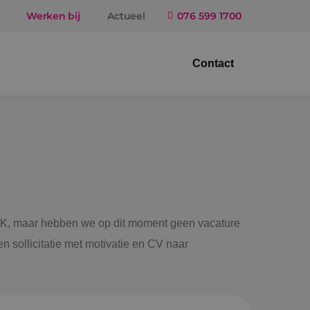
Werken bij
Actueel
076 599 1700
Contact
trotechniek
ktuigbouwkunde
iligingstechniek
gietechniek
 BINK, maar hebben we op dit moment geen vacature
n sollicitatie met motivatie en CV naar
ndel