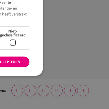
keer te
tentie- en
 heeft verstrekt
Niet-
geclassificeerd
ACCEPTEREN
rd
ons:
elding en