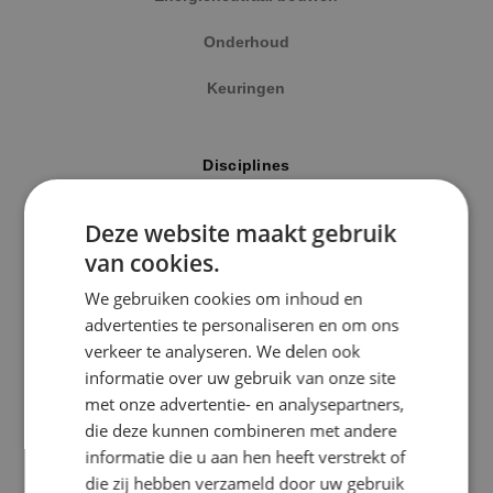
Onderhoud
Keuringen
Locatie
Disciplines
Alphen a/d Rijn
Elektrotechniek
Deze website maakt gebruik
Kaatsheuvel
van cookies.
Werktuigbouwkunde
Sprundel
We gebruiken cookies om inhoud en
Energietechniek
advertenties te personaliseren en om ons
Specialisme
verkeer te analyseren. We delen ook
Beveiligingstechniek
informatie over uw gebruik van onze site
Beveiligingstechniek
met onze advertentie- en analysepartners,
Elektrotechniek
die deze kunnen combineren met andere
Uitgelicht
informatie die u aan hen heeft verstrekt of
Energietechniek
die zij hebben verzameld door uw gebruik
Klimaatinstallaties