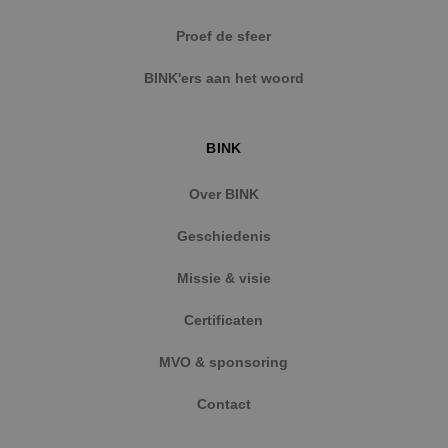
Strikt noodzakelijke cookies maken de
Proef de sfeer
kernfunctionaliteiten van de website mogelijk, zoals
gebruikersaanmelding en accountbeheer. De
BINK'ers aan het woord
website kan niet goed worden gebruikt zonder de
strikt noodzakelijke cookies.
Naam
Aanbieder
/
Domein
Vervaldat
BINK
PHPSESSID
Sessie
PHP.net
www.binktechniek.nl
Over BINK
Geschiedenis
Missie & visie
Certificaten
MVO & sponsoring
Contact