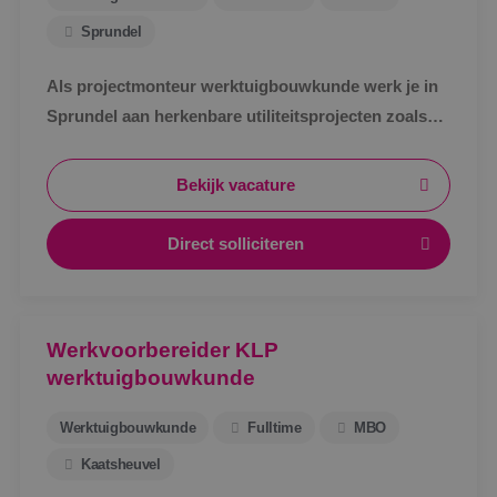
Sprundel
Als projectmonteur werktuigbouwkunde werk je in
Sprundel aan herkenbare utiliteitsprojecten zoals
zorg, bedrijven en scholen. Afwisselend werk,
zichtbaar resultaat en korte lijnen.
Bekijk vacature
Direct solliciteren
Werkvoorbereider KLP
werktuigbouwkunde
Werktuigbouwkunde
Fulltime
MBO
Kaatsheuvel