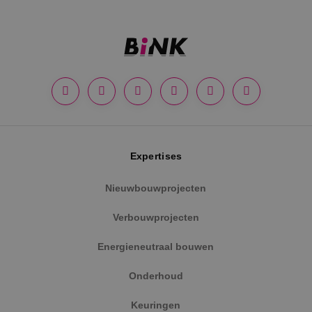
Google Privacy Policy
Expertises
Nieuwbouwprojecten
VISITOR_PRIVACY_METADATA
5 maanden
YouTube
weken
.youtube.com
Verbouwprojecten
Energieneutraal bouwen
Onderhoud
Keuringen