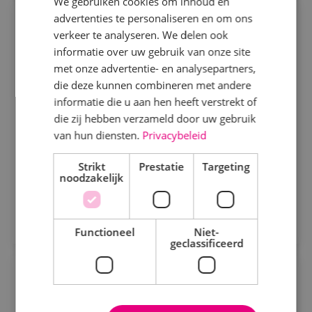
We gebruiken cookies om inhoud en
advertenties te personaliseren en om ons
Projectmonteur werktuigbouwkunde
Specialisme
verkeer te analyseren. We delen ook
informatie over uw gebruik van onze site
Werktuigbouwkunde
Beveiligingstechniek
Fulltime
MBO
met onze advertentie- en analysepartners,
Sprundel
Elektrotechniek
die deze kunnen combineren met andere
informatie die u aan hen heeft verstrekt of
Energietechniek
Wij zoeken gemotiveerde projectmonteurs. Je hebt
die zij hebben verzameld door uw gebruik
oog voor detail en streeft naar de hoogste kwaliteit.
Staf
van hun diensten.
Privacybeleid
Werktuigbouwkunde
Strikt
Prestatie
Targeting
Bekijk vacature
noodzakelijk
Uren
Direct solliciteren
Fulltime
Functioneel
Niet-
geclassificeerd
Parttime
Projectcoördinator
werktuigbouwkunde
Opleiding