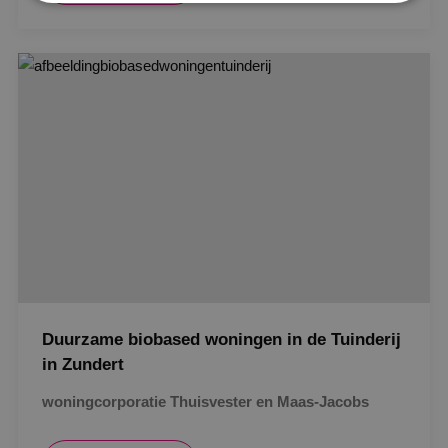
In uitvoering
Strikt noodzakelijk
Prestatie
Targeting
Gerealiseerd
Functioneel
Niet-geclassificeerd
Strikt noodzakelijke cookies maken de
kernfunctionaliteiten van de website mogelijk, zoals
gebruikersaanmelding en accountbeheer. De
website kan niet goed worden gebruikt zonder de
strikt noodzakelijke cookies.
Naam
Aanbieder
/
Domein
Vervaldat
PHPSESSID
Sessie
PHP.net
www.binktechniek.nl
Duurzame biobased woningen in de Tuinderij
in Zundert
woningcorporatie Thuisvester en Maas-Jacobs