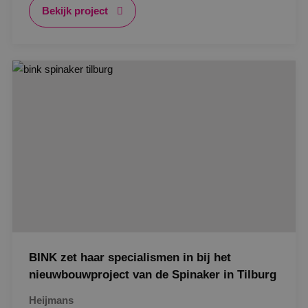
Bekijk project
Google Privacy Policy
VISITOR_PRIVACY_METADATA
5 maanden
YouTube
weken
.youtube.com
BINK zet haar specialismen in bij het
nieuwbouwproject van de Spinaker in Tilburg
Heijmans