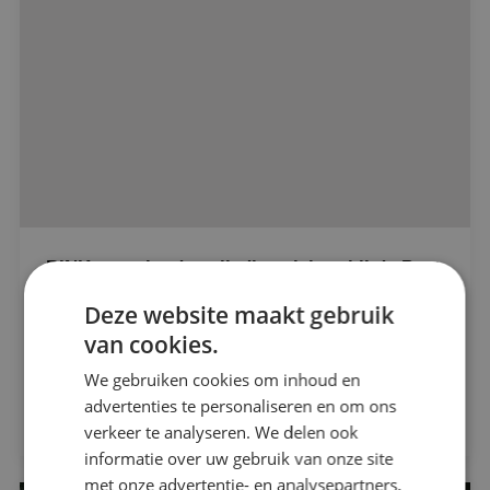
BINK voorziet de volledige elektra bij de Post
Alle projecten
en de Nijverheid in Dongen
Deze website maakt gebruik
Bouwbedrijf Kleijngeld B.V.
van cookies.
Beveiligingstechniek
We gebruiken cookies om inhoud en
Elektrotechniek
Bekijk project
advertenties te personaliseren en om ons
verkeer te analyseren. We delen ook
informatie over uw gebruik van onze site
Energietechniek
met onze advertentie- en analysepartners,