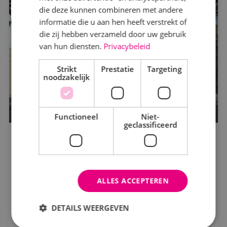
die deze kunnen combineren met andere
Werktuigbouwkunde
informatie die u aan hen heeft verstrekt of
die zij hebben verzameld door uw gebruik
van hun diensten.
Privacybeleid
Markt
Strikt
Kantoren
Prestatie
Targeting
noodzakelijk
Logistiek
Onderwijs
Functioneel
Niet-
geclassificeerd
Productie
BINK voorziet de zonnepanelen en
Woningbouw
elektrotechnische installaties bij
Zorg
nieuwbouwwijk Eureka! Village.
ALLES ACCEPTEREN
Eureka
Status
DETAILS WEERGEVEN
In opdracht
Bekijk project