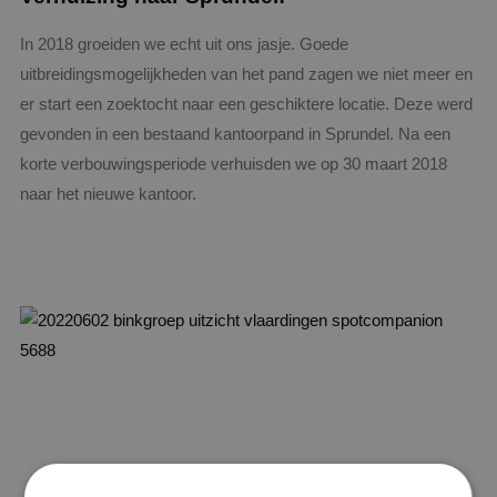
In 2018 groeiden we echt uit ons jasje. Goede
uitbreidingsmogelijkheden van het pand zagen we niet meer en
er start een zoektocht naar een geschiktere locatie. Deze werd
gevonden in een bestaand kantoorpand in Sprundel. Na een
korte verbouwingsperiode verhuisden we op 30 maart 2018
naar het nieuwe kantoor.