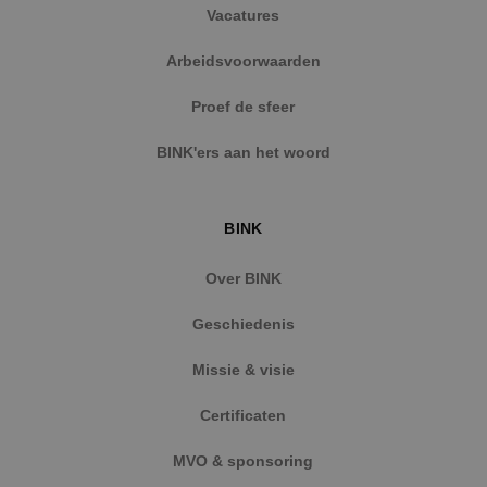
te levere
Vacatures
realtime
externe 
Arbeidsvoorwaarden
Proef de sfeer
BINK'ers aan het woord
BINK
Over BINK
Geschiedenis
Missie & visie
Certificaten
MVO & sponsoring