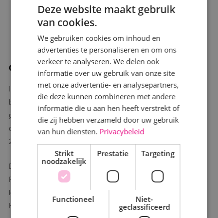
Deze website maakt gebruik
van cookies.
We gebruiken cookies om inhoud en
advertenties te personaliseren en om ons
verkeer te analyseren. We delen ook
Overname KIN Installatietechniek
informatie over uw gebruik van onze site
met onze advertentie- en analysepartners,
In januari 2022 namen wij KIN Installatietechniek over. Met
die deze kunnen combineren met andere
bestaande vestigingen in Rijen en
Alphen aan Den Rijn
informatie die u aan hen heeft verstrekt of
groeiden ons werkgebied en personeelsbestand. Na deze
die zij hebben verzameld door uw gebruik
overname kwam de teller van ons personeelsbestand op ruim
van hun diensten.
Privacybeleid
220 medewerkers te staan.
Strikt
Prestatie
Targeting
noodzakelijk
De vestiging van KIN Installatietechniek in het centrum van
Rijen was al een tijdje voorbestemd voor herontwikkeling. In de
loop van 2022 is KIN Installatietechniek verhuisd naar
Functioneel
Niet-
geclassificeerd
Kaatsheuvel.