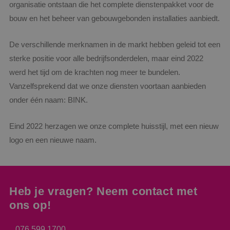
organisatie ontstaan die het complete dienstenpakket voor de
bouw en het beheer van gebouwgebonden installaties aanbiedt.
De verschillende merknamen in de markt hebben geleid tot een
sterke positie voor alle bedrijfsonderdelen, maar eind 2022
werd het tijd om de krachten nog meer te bundelen.
Vanzelfsprekend dat we onze diensten voortaan aanbieden
onder één naam: BINK.
Eind 2022 herzagen we onze complete huisstijl, met een nieuw
Google Privacy Policy
logo en een nieuwe naam.
Heb je vragen? Neem contact met
VISITOR_PRIVACY_METADATA
5 maanden
YouTube
weken
.youtube.com
ons op!
076 599 1700