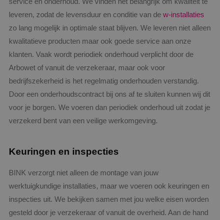
service en onderhoud. We vinden het belangrijk om kwaliteit te
leveren, zodat de levensduur en conditie van de
w-installaties
zo lang mogelijk in optimale staat blijven. We leveren niet alleen
kwalitatieve producten maar ook goede service aan onze
klanten. Vaak wordt periodiek onderhoud verplicht door de
Arbowet of vanuit de verzekeraar, maar ook voor
Aanbieder
/
Naam
Vervaldatum
Omschrijving
bedrijfszekerheid is het regelmatig onderhouden verstandig.
Aanbieder
Domein
/
Naam
Vervaldatum
Omschrijvin
Domein
Door een onderhoudscontract bij ons af te sluiten kunnen wij dit
__Secure-YNID
.youtube.com
5 maanden 4
weken
_ga
1 jaar 1
Deze cookie
Google LLC
Aanbieder
/
voor je borgen. We voeren dan periodiek onderhoud uit zodat je
Naam
Vervaldatum
Omschri
maand
is gekoppeld
.binktechniek.nl
Domein
__Secure-
.youtube.com
5 maanden 4
Google Unive
verzekerd bent van een veilige werkomgeving.
ROLLOUT_TOKEN
weken
Analytics - w
YSC
Sessie
Deze coo
Google LLC
belangrijke 
door Yo
.youtube.com
is van de me
ingestel
algemeen
weergav
Keuringen en inspecties
gebruikte
ingeslote
analyseservi
te houde
Google. Deze
cookie wordt
BINK verzorgt niet alleen de montage van jouw
VISITOR_INFO1_LIVE
5 maanden 4
Deze coo
Google LLC
gebruikt om 
weken
door Yo
.youtube.com
werktuigkundige installaties, maar we voeren ook keuringen en
gebruikers te
ingestel
onderscheid
gebruike
inspecties uit. We bekijken samen met jou welke eisen worden
door een
bij te h
willekeurig
YouTube-
gesteld door je verzekeraar of vanuit de overheid. Aan de hand
gegenereerd
in sites z