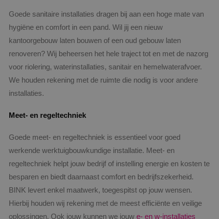
Goede sanitaire installaties dragen bij aan een hoge mate van
hygiëne en comfort in een pand. Wil jij een nieuw
kantoorgebouw laten bouwen of een oud gebouw laten
renoveren? Wij beheersen het hele traject tot en met de nazorg
voor riolering, waterinstallaties, sanitair en hemelwaterafvoer.
We houden rekening met de ruimte die nodig is voor andere
Google Privacy Policy
installaties.
Meet- en regeltechniek
VISITOR_PRIVACY_METADATA
5 maanden
Goede meet- en regeltechniek is essentieel voor goed
YouTube
weken
.youtube.com
werkende werktuigbouwkundige installatie. Meet- en
regeltechniek helpt jouw bedrijf of instelling energie en kosten te
besparen en biedt daarnaast comfort en bedrijfszekerheid.
BINK levert enkel maatwerk, toegespitst op jouw wensen.
Hierbij houden wij rekening met de meest efficiënte en veilige
oplossingen. Ook jouw kunnen we jouw
e- en w-installaties