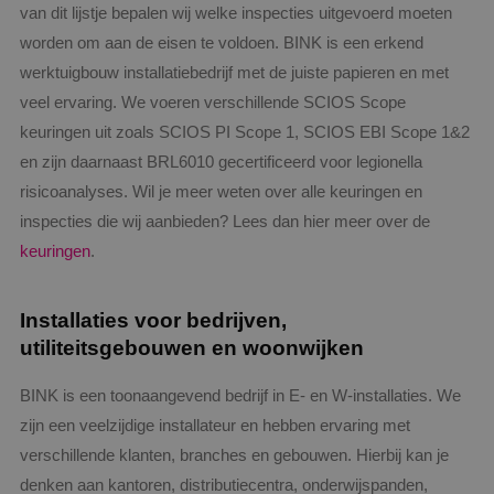
nummer toe 
ingeslot
van dit lijstje bepalen wij welke inspecties uitgevoerd moeten
wijzen als kla
ook bepa
Het is opge
websiteb
worden om aan de eisen te voldoen. BINK is een erkend
in elk
nieuwe 
paginaverzo
versie v
werktuigbouw installatiebedrijf met de juiste papieren en met
een site en 
YouTube-
gebruikt om
gebruikt.
veel ervaring. We voeren verschillende SCIOS Scope
bezoekers-, s
en
keuringen uit zoals SCIOS PI Scope 1, SCIOS EBI Scope 1&2
_gcl_au
2 maanden 4
Deze coo
Google LLC
campagnege
weken
ingestel
.binktechniek.nl
te berekenen
en zijn daarnaast BRL6010 gecertificeerd voor legionella
Doublecl
de
informati
analyserappo
risicoanalyses. Wil je meer weten over alle keuringen en
hoe de e
van de site.
de websi
inspecties die wij aanbieden? Lees dan hier meer over de
en over 
_ga_Z37JF70XMS
.binktechniek.nl
1 jaar 1
Deze cookie 
adverten
maand
gebruikt doo
keuringen
.
eindgebr
Google Analy
gezien v
om de sessie
genoemd
te behouden
bezocht.
Installaties voor bedrijven,
_fbp
2 maanden 4
Gebruikt
Meta Platform
utiliteitsgebouwen en woonwijken
weken
Faceboo
Inc.
reeks
.binktechniek.nl
adverten
BINK is een toonaangevend bedrijf in E- en W-installaties. We
te levere
realtime
zijn een veelzijdige installateur en hebben ervaring met
externe 
verschillende klanten, branches en gebouwen. Hierbij kan je
denken aan kantoren, distributiecentra, onderwijspanden,