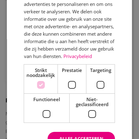
advertenties te personaliseren en om ons
verkeer te analyseren. We delen ook
Geen afval, social return en werken
informatie over uw gebruik van onze site
met BIM: BINK installeert sanitair
met onze advertentie- en analysepartners,
Rotterdamse scholen
die deze kunnen combineren met andere
BAM Bouw en Techniek – Integrale
informatie die u aan hen heeft verstrekt of
Projecten West
die zij hebben verzameld door uw gebruik
van hun diensten.
Privacybeleid
Bekijk project
Strikt
Prestatie
Targeting
noodzakelijk
Functioneel
Niet-
Passie voor werktuig­bouw
geclassificeerd
Met meer dan 40 jaar ervaring is BINK dé projectpartner op het
gebied van werktuigbouw. We begeleiden projecten tot in de
puntjes van a tot z. Of het nu gaat om een zorginstelling,
ALLES ACCEPTEREN
overheidsinstelling, onderwijsgebouwen, horeca of