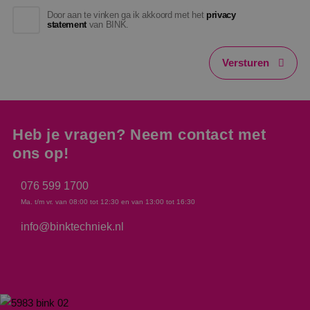
Door aan te vinken ga ik akkoord met het
privacy
statement
van BINK.
Versturen
Heb je vragen? Neem contact met
ons op!
076 599 1700
Ma. t/m vr. van 08:00 tot 12:30 en van 13:00 tot 16:30
info@binktechniek.nl