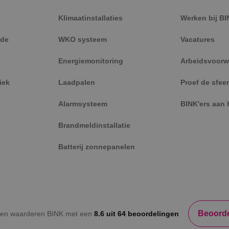
2 maanden 4
Gebruikt door Facebook om een reeks adverten
Meta Platform
weken
leveren, zoals realtime bieden van externe adv
Inc.
Klimaatinstallaties
Werken bij BI
.binktechniek.nl
de
WKO systeem
Vacatures
Energiemonitoring
Arbeidsvoorw
iek
Laadpalen
Proef de sfeer
Alarmsysteem
BINK'ers aan 
Brandmeldinstallatie
Batterij zonnepanelen
Beoorde
ten waarderen BINK met een
8.6 uit 64 beoordelingen