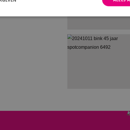
trikt noodzakelijk
Prestatie
Targeting
Functioneel
Niet-geclassificee
 cookies maken de kernfunctionaliteiten van de website mogelijk, zoals gebruikersaanm
bsite kan niet goed worden gebruikt zonder de strikt noodzakelijke cookies.
Aanbieder
/
Domein
Vervaldatum
Omschrijving
Sessie
Cookie gegenereerd door applica
PHP.net
PHP-taal. Dit is een identificato
www.binktechniek.nl
doeleinden die wordt gebruikt o
gebruikerssessies te onderhoude
gesproken een willekeurig gege
hoe het wordt gebruikt, kan speci
site, maar een goed voorbeeld i
een ingelogde status voor een ge
pagina's.
METADATA
5 maanden 4
Deze cookie wordt gebruikt om 
YouTube
weken
de gebruiker en privacykeuzes vo
.youtube.com
met de site op te slaan. Het regi
Google Privacy Policy
de toestemming van de bezoeker
verschillende privacybeleid en in
hun voorkeuren worden gerespec
toekomstige sessies.