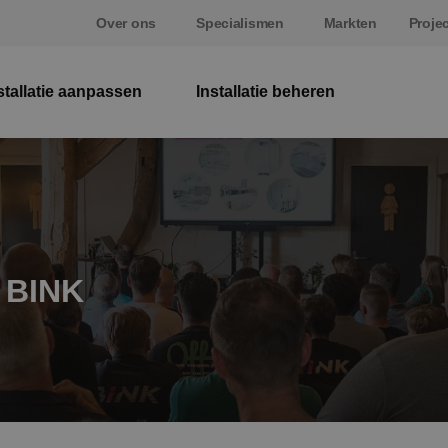
Over ons
Specialismen
Markten
Proje
stallatie aanpassen
Installatie beheren
El
W
Be
j BINK
E
St
S