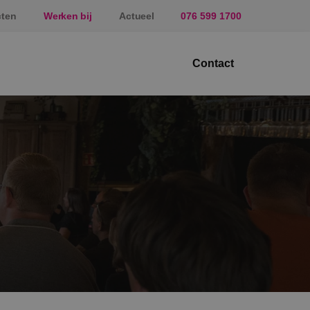
cten
Werken bij
Actueel
076 599 1700
Contact
ektrotechniek
erktuigbouwkunde
veiligingstechniek
nergietechniek
af
prundel