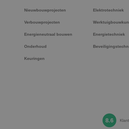
_fbp
Nieuwbouwprojecten
Elektrotechniek
Verbouwprojecten
Werktuigbouwkun
Energieneutraal bouwen
Energietechniek
Onderhoud
Beveiligingstechn
Keuringen
8.6
Klan