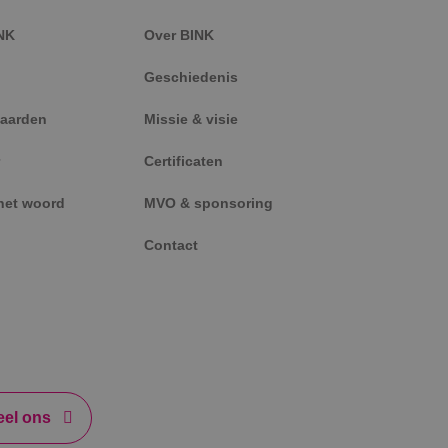
tieproducten te
erteerders
NK
Over BINK
Geschiedenis
aarden
Missie & visie
Certificaten
het woord
MVO & sponsoring
Contact
el ons