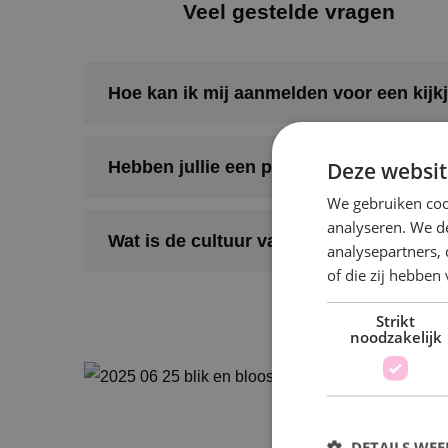
Veel gestelde vragen
Hoe kan ik mij aanmelden voor een kijk
Deze websit
Hebben jullie een personeelsverenigin
We gebruiken coo
analyseren. We de
Wat is de cultuur van BINK?
analysepartners,
of die zij hebbe
Strikt
noodzakelijk
DETAILS WE