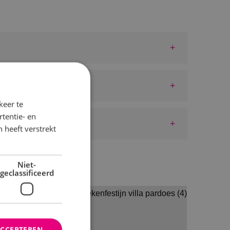
keer te
tentie- en
 heeft verstrekt
Niet-
geclassificeerd
ACCEPTEREN