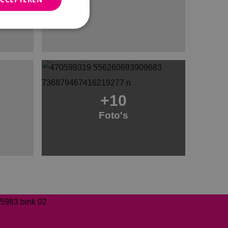
rd
elding en
+10
ties op basis van de
r voor algemene
Foto's
m variabelen van
n. Het is normaal
nereerd nummer,
fiek zijn voor de
s het behouden van
bruiker tussen
de toestemming van
or hun interactie
streert gegevens over
 met betrekking tot
stellingen, zodat
teerd in