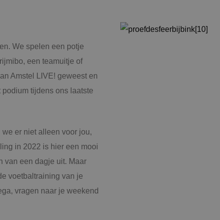
K
en. We spelen een potje
Al
rijmibo, een teamuitje of
 van Amstel LIVE! geweest en
podium tijdens ons laatste
S
Bb
we er niet alleen voor jou,
ling in 2022 is hier een mooi
O
 van een dagje uit. Maar
e voetbaltraining van je
ega, vragen naar je weekend
B
A