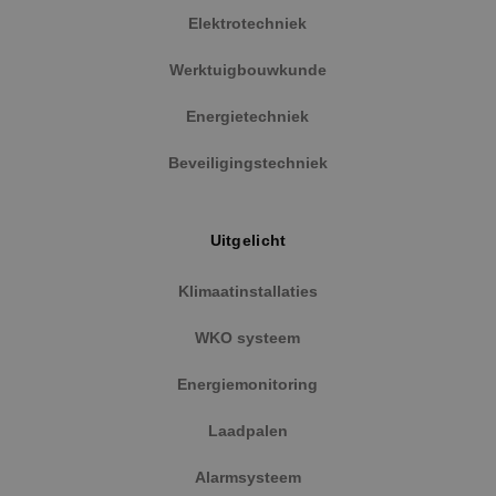
strikt noodzakelijke cookies.
Elektrotechniek
Naam
Aanbieder
/
Domein
Vervaldat
Werktuigbouwkunde
PHPSESSID
Sessie
PHP.net
www.binktechniek.nl
Energietechniek
Beveiligingstechniek
Uitgelicht
Klimaatinstallaties
WKO systeem
Energiemonitoring
Google Privacy Policy
Laadpalen
Alarmsysteem