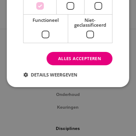
Functioneel
Niet-
geclassificeerd
Expertises
Nieuwbouwprojecten
ALLES ACCEPTEREN
Verbouwprojecten
DETAILS WEERGEVEN
Energieneutraal bouwen
Onderhoud
Strikt noodzakelijk
Prestatie
Targeting
Keuringen
Functioneel
Niet-geclassificeerd
Strikt noodzakelijke cookies maken de
kernfunctionaliteiten van de website mogelijk, zoals
Disciplines
gebruikersaanmelding en accountbeheer. De
website kan niet goed worden gebruikt zonder de