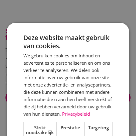
Stap over naar een carrière in de
Deze website maakt gebruik
techniek
van cookies.
Toe aan een nieuwe uitdaging en interesse in techniek? Bij BINK
We gebruiken cookies om inhoud en
krijg je de kans om je om te scholen met een leer-werktraject
advertenties te personaliseren en om ons
waarbij je direct salaris ontvangt én praktijkervaring opdoet. Je
verkeer te analyseren. We delen ook
leert het vak van ervaren professionals en bouwt aan een
informatie over uw gebruik van onze site
toekomst in de techniek.
met onze advertentie- en analysepartners,
die deze kunnen combineren met andere
Omscholen naar techniek bij BINK
informatie die u aan hen heeft verstrekt of
die zij hebben verzameld door uw gebruik
van hun diensten.
Privacybeleid
Strikt
Prestatie
Targeting
noodzakelijk