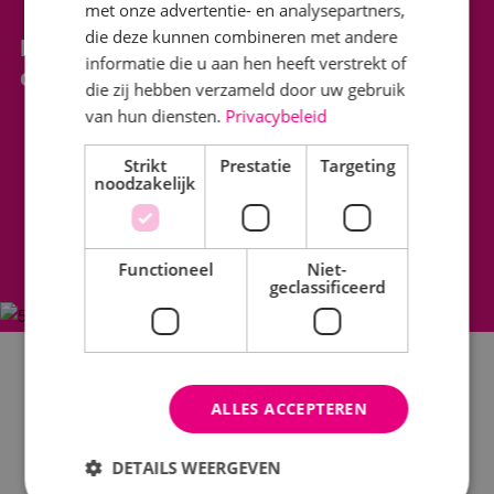
met onze advertentie- en analysepartners,
die deze kunnen combineren met andere
Heb je vragen? Neem contact met
informatie die u aan hen heeft verstrekt of
ons op!
die zij hebben verzameld door uw gebruik
van hun diensten.
Privacybeleid
076 599 1700
Ma. t/m vr. van 08:00 tot 12:30 en van 13:00 tot 16:30
Strikt
Prestatie
Targeting
noodzakelijk
info@binktechniek.nl
Functioneel
Niet-
geclassificeerd
ALLES ACCEPTEREN
DETAILS WEERGEVEN