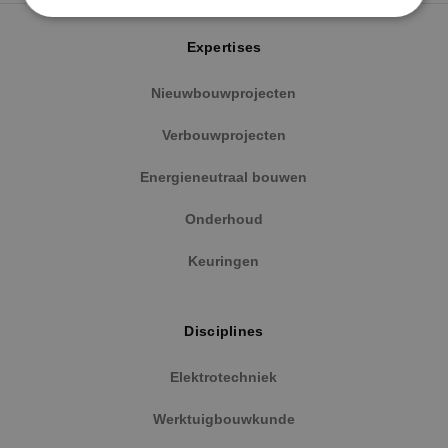
Expertises
Strikt noodzakelijk
Prestatie
Targeting
Functioneel
Niet-geclassificeerd
Nieuwbouwprojecten
Strikt noodzakelijke cookies maken de
Verbouwprojecten
kernfunctionaliteiten van de website mogelijk, zoals
gebruikersaanmelding en accountbeheer. De
website kan niet goed worden gebruikt zonder de
Energieneutraal bouwen
strikt noodzakelijke cookies.
Naam
Aanbieder
/
Domein
Vervaldat
Onderhoud
PHPSESSID
Sessie
PHP.net
Keuringen
www.binktechniek.nl
Disciplines
Elektrotechniek
Werktuigbouwkunde