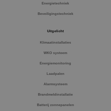
Energietechniek
Beveiligingstechniek
Google Privacy Policy
Uitgelicht
Klimaatinstallaties
VISITOR_PRIVACY_METADATA
5 maanden
YouTube
WKO systeem
weken
.youtube.com
Energiemonitoring
Laadpalen
Alarmsysteem
Brandmeldinstallatie
Batterij zonnepanelen