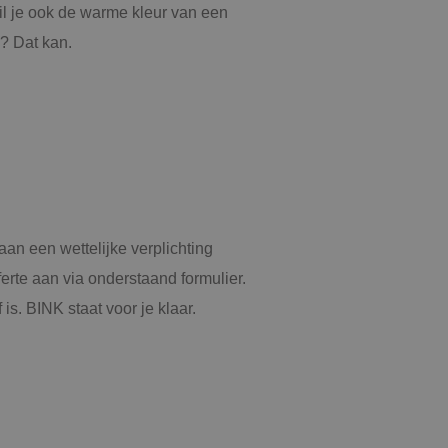
n in elk
il je ook de warme kleur van een
oekers-, sessie- en
be-video's die in
apporten van de
de websitebezoeker
? Dat kan.
face gebruikt.
om de sessiestatus
n voert informatie
ikt en over
eft gezien voordat
tieproducten te
erteerders
aan een wettelijke verplichting
ferte aan via onderstaand formulier.
s. BINK staat voor je klaar.