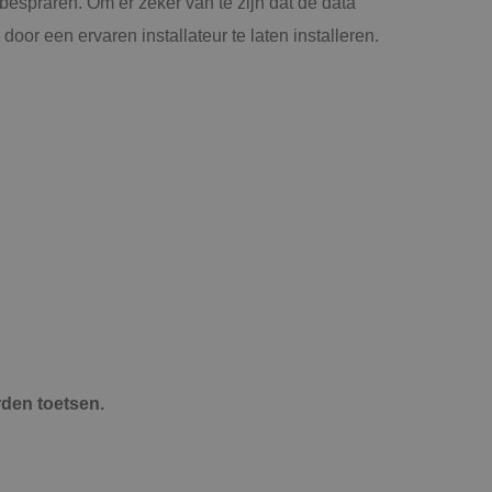
bespraren. Om er zeker van te zijn dat de data
 door een ervaren installateur te laten installeren.
rden toetsen.