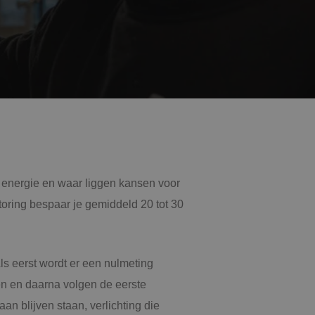
aatsheuvel
phen a/d Rijn
tage
l-traject
an energie en waar liggen kansen voor
oring bespaar je gemiddeld 20 tot 30
mscholen naar techniek
Als eerst wordt er een nulmeting
INK'ers aan het woord
ten en daarna volgen de eerste
n blijven staan, verlichting die
rbeidsvoorwaarden