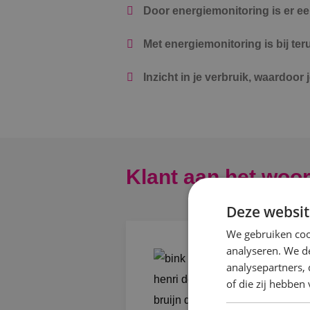
Door energiemonitoring is er e
Met energiemonitoring is bij ter
Inzicht in je verbruik, waardoo
Klant aan het woo
Deze websit
We gebruiken coo
analyseren. We de
"Vooruitstrev
analysepartners,
of die zij hebbe