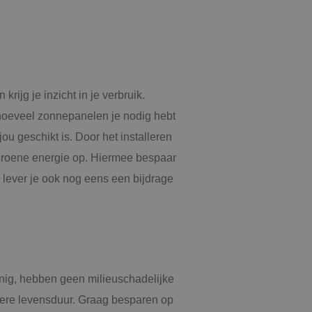
de toestemming van
or hun interactie
streert gegevens over
 met betrekking tot
stellingen, zodat
teerd in
krijg je inzicht in je verbruik.
nderscheid te
t is gunstig voor
 hoeveel zonnepanelen je nodig hebt
en te kunnen maken
e.
jou geschikt is. Door het installeren
 de Cookie-
roene energie op. Hiermee bespaar
voorkeuren van
kie-banner van
 lever je ook nog eens een bijdrage
k om correct te
Omschrijving
 Analytics - wat
nig, hebben geen milieuschadelijke
bruikte
 weergaven van
uikt om unieke
gere levensduur. Graag besparen op
gegenereerd