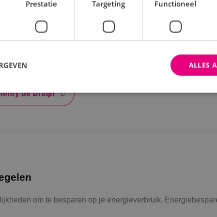
Prestatie
Targeting
Functioneel
bant, opende begin dit jaar een gloednieuw vooruitstrevend be
an de QNP-nieuwbouw was een zo energiezuinig mogelijk pand t
 en zonne-energie te verzorgen. Henry de Bruijn, Algemeen dir
f, klantgericht en persoonlijk.”
ERGEVEN
ALLES 
Henry de Bruijn
trikt noodzakelijk
Prestatie
Targeting
Functioneel
Niet-geclassificee
 cookies maken de kernfunctionaliteiten van de website mogelijk, zoals gebruikersaanm
bsite kan niet goed worden gebruikt zonder de strikt noodzakelijke cookies.
Aanbieder
/
Domein
Vervaldatum
Omschrijving
Sessie
Cookie gegenereerd door applica
PHP.net
PHP-taal. Dit is een identificato
www.binktechniek.nl
egelen
doeleinden die wordt gebruikt o
gebruikerssessies te onderhoude
gesproken een willekeurig gege
ijkheden om te besparen op je energieverbruik. Energiebespa
hoe het wordt gebruikt, kan speci
site, maar een goed voorbeeld i
een ingelogde status voor een ge