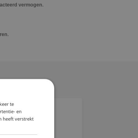
racteerd vermogen.
ren.
keer te
tentie- en
 heeft verstrekt