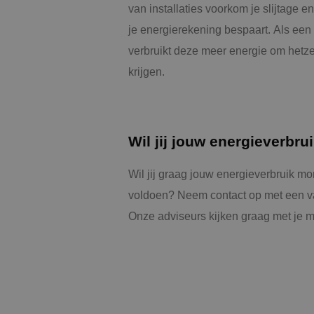
VISITOR_INFO1_LIV
van installaties voorkom je slijtage e
je energierekening bespaart. Als een i
verbruikt deze meer energie om hetze
_ga_Z37JF70XMS
_gcl_au
krijgen.
_fbp
Wil jij jouw energieverbr
Wil jij graag jouw energieverbruik mo
voldoen? Neem contact op met een v
Onze adviseurs kijken graag met je me