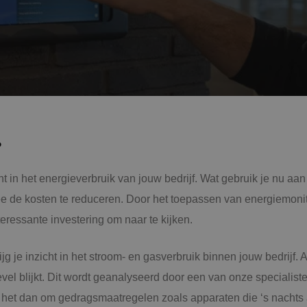
K
Al
S
?
Bb
ht in het energieverbruik van jouw bedrijf. Wat gebruik je nu a
e de kosten te reduceren. Door het toepassen van energiemonit
O
teressante investering om naar te kijken.
g je inzicht in het stroom- en gasverbruik binnen jouw bedrijf. 
B
vel blijkt. Dit wordt geanalyseerd door een van onze specialis
et dan om gedragsmaatregelen zoals apparaten die ‘s nachts aa
A