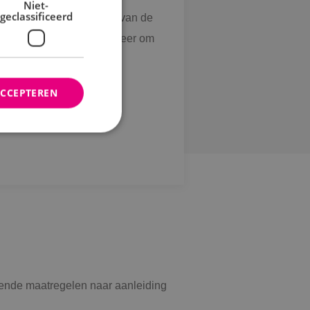
Niet-
geclassificeerd
drijfspand in Breda. Eén van de
e realiseren. Aan ons de eer om
ecteur QNP: “BINK kent
ACCEPTEREN
rd
elding en
ties op basis van de
r voor algemene
m variabelen van
n. Het is normaal
nereerd nummer,
rende maatregelen naar aanleiding
fiek zijn voor de
s het behouden van
bruiker tussen