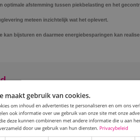
en optimale afstemming tussen piekbelasting en het gecont
uglevering meteen inzichtelijk wat het oplevert.
r je kan bijsturen en daarmee energiebesparingen kan realise
rd
e maakt gebruik van cookies.
kies om inhoud en advertenties te personaliseren en om ons ver
len ook informatie over uw gebruik van onze site met onze adver
ende en energiezuinige techniek"
 die deze kunnen combineren met andere informatie die u aan hen
n verzameld door uw gebruik van hun diensten.
Privacybeleid