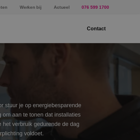
cten
Werken bij
Actueel
076 599 1700
Contact
ektrotechniek
erktuigbouwkunde
veiligingstechniek
nergietechniek
tor stuur je op energiebesparende
af
 om aan te tonen dat installaties
oe het verbruik gedurende de dag
plichting voldoet.
prundel