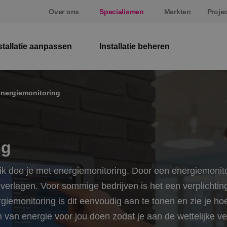
Over ons
Specialismen
Markten
Proje
stallatie aanpassen
Installatie beheren
El
energiemonitoring
W
Be
ng
E
bruik doe je met energiemonitoring. Door een energiemoni
St
erlagen. Voor sommige bedrijven is het een verplichting
rgiemonitoring is dit eenvoudig aan te tonen en zie je h
n van energie voor jou doen zodat je aan de wettelijke ver
S