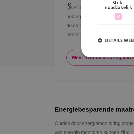
Strikt
noodzakelijk
QNP, dé ICT-partner in West-Bra
belangrijkste doelstellingen v
de elektrotechniek, beveiliging
eenzelfde DNA als wij: kwalitatie
DETAILS WE
Meer over de ervaring van 
S
Strikt noodzakelijke
accountbeheer. De we
Naam
PHPSESSID
Energiebesparende maatr
Ontdek door energiemonitoring mogel
van energie monitoren kunnen zijn: