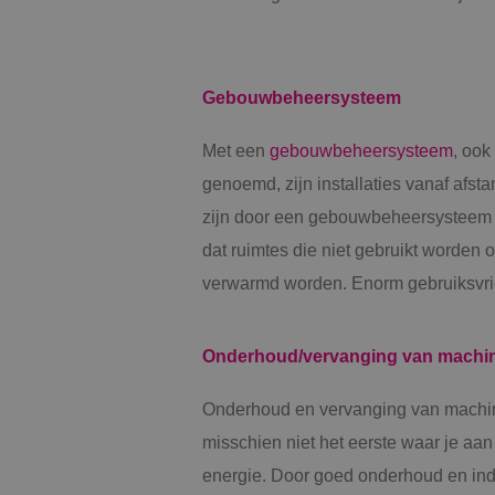
VISITOR_PRIVACY_
Gebouwbeheersysteem
Met een
gebouwbeheersysteem
, ook
__cf_bm
genoemd, zijn installaties vanaf afsta
zijn door een gebouwbeheersysteem 
CookieScriptConse
dat ruimtes die niet gebruikt worden o
verwarmd worden. Enorm gebruiksvri
Onderhoud/vervanging van machin
Naam
Naam
__Secure-YNID
Onderhoud en vervanging van machin
Naam
__Secure-ROLLOU
_ga
misschien niet het eerste waar je aan
YSC
energie. Door goed onderhoud en ind