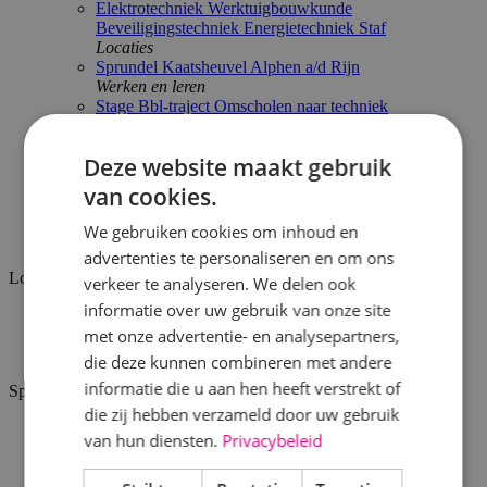
Elektrotechniek
Werktuigbouwkunde
Beveiligingstechniek
Energietechniek
Staf
Locaties
Sprundel
Kaatsheuvel
Alphen a/d Rijn
Werken en leren
Stage
Bbl-traject
Omscholen naar techniek
Proef de sfeer
BINK'ers aan het woord
Arbeidsvoorwaarden
Deze website maakt gebruik
Actueel
van cookies.
BINK
Werken bij
We gebruiken cookies om inhoud en
Vacatures
advertenties te personaliseren en om ons
Locatie
verkeer te analyseren. We delen ook
informatie over uw gebruik van onze site
Alphen a/d Rijn
met onze advertentie- en analysepartners,
Kaatsheuvel
Sprundel
die deze kunnen combineren met andere
informatie die u aan hen heeft verstrekt of
Specialisme
die zij hebben verzameld door uw gebruik
Beveiligingstechniek
van hun diensten.
Privacybeleid
Elektrotechniek
Energietechniek
Staf