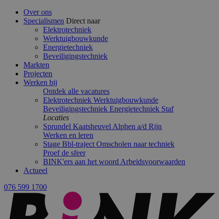
Over ons
Specialismen
Direct naar
Elektrotechniek
Werktuigbouwkunde
Energietechniek
Beveiligingstechniek
Markten
Projecten
Werken bij
Ontdek alle vacatures
Elektrotechniek
Werktuigbouwkunde
Beveiligingstechniek
Energietechniek
Staf
Locaties
Sprundel
Kaatsheuvel
Alphen a/d Rijn
Werken en leren
Stage
Bbl-traject
Omscholen naar techniek
Proef de sfeer
BINK'ers aan het woord
Arbeidsvoorwaarden
Actueel
076 599 1700