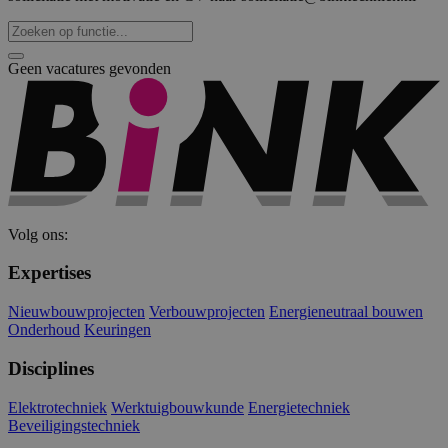
gebruikersaanmelding en accountbeheer. De
website kan niet goed worden gebruikt zonder de
strikt noodzakelijke cookies.
Geen vacatures gevonden
Naam
Aanbieder
/
Domein
Vervaldat
PHPSESSID
Sessie
PHP.net
www.binktechniek.nl
Volg ons:
Expertises
Nieuwbouwprojecten
Verbouwprojecten
Energieneutraal bouwen
Onderhoud
Keuringen
Disciplines
Google Privacy Policy
Elektrotechniek
Werktuigbouwkunde
Energietechniek
Beveiligingstechniek