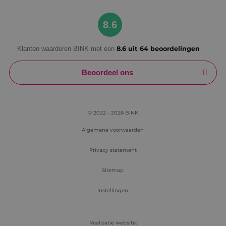
Google Privacy Policy
8.6
Klanten waarderen BINK met een
8.6 uit 64 beoordelingen
VISITOR_PRIVACY_METADATA
5 maanden
YouTube
weken
.youtube.com
Beoordeel ons
© 2022 - 2026 BINK
Algemene voorwaarden
Privacy statement
Sitemap
Instellingen
Realisatie website: