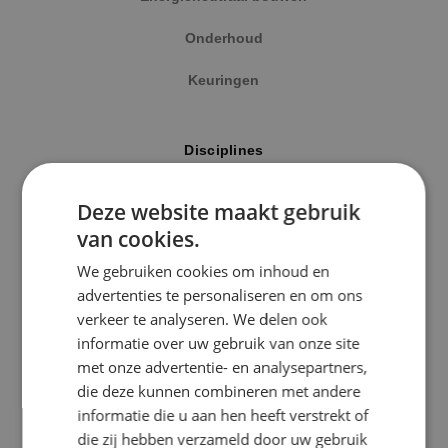
Onderhoud
Keuringen
Locatie
Disciplines
Alphen a/d Rijn
Elektrotechniek
Deze website maakt gebruik
Kaatsheuvel
van cookies.
Werktuigbouwkunde
Sprundel
We gebruiken cookies om inhoud en
Energietechniek
advertenties te personaliseren en om ons
Specialisme
verkeer te analyseren. We delen ook
Beveiligingstechniek
informatie over uw gebruik van onze site
Beveiligingstechniek
met onze advertentie- en analysepartners,
Elektrotechniek
die deze kunnen combineren met andere
Uitgelicht
informatie die u aan hen heeft verstrekt of
Energietechniek
die zij hebben verzameld door uw gebruik
Klimaatinstallaties