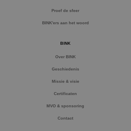
Strikt noodzakelijke cookies maken de
Proef de sfeer
kernfunctionaliteiten van de website mogelijk, zoals
gebruikersaanmelding en accountbeheer. De
BINK'ers aan het woord
website kan niet goed worden gebruikt zonder de
strikt noodzakelijke cookies.
Naam
Aanbieder
/
Domein
Vervaldat
BINK
PHPSESSID
Sessie
PHP.net
www.binktechniek.nl
Over BINK
Geschiedenis
Missie & visie
Certificaten
MVO & sponsoring
Contact