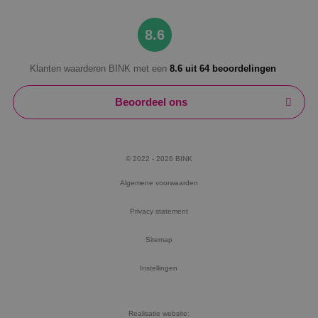
Google Privacy Policy
8.6
Klanten waarderen BINK met een
8.6 uit 64 beoordelingen
VISITOR_PRIVACY_METADATA
5 maanden
YouTube
weken
.youtube.com
Beoordeel ons
© 2022 - 2026 BINK
Algemene voorwaarden
Privacy statement
Sitemap
Instellingen
Realisatie website: