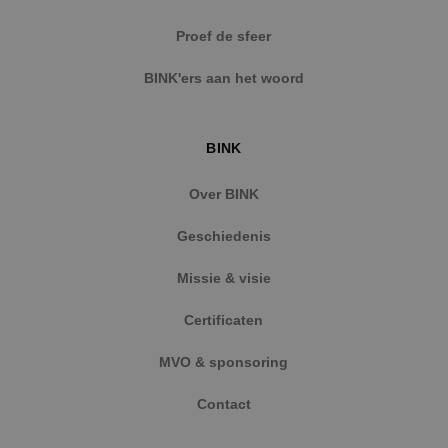
Strikt noodzakelijke cookies maken de
Proef de sfeer
kernfunctionaliteiten van de website mogelijk, zoals
gebruikersaanmelding en accountbeheer. De
BINK'ers aan het woord
website kan niet goed worden gebruikt zonder de
strikt noodzakelijke cookies.
Naam
Aanbieder
/
Domein
Vervaldat
BINK
PHPSESSID
Sessie
PHP.net
www.binktechniek.nl
Over BINK
Geschiedenis
Missie & visie
Certificaten
MVO & sponsoring
Contact