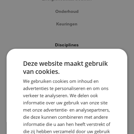
Onderhoud
Keuringen
Locatie
Disciplines
Alphen a/d Rijn
Elektrotechniek
Deze website maakt gebruik
Kaatsheuvel
van cookies.
Werktuigbouwkunde
Sprundel
We gebruiken cookies om inhoud en
Energietechniek
advertenties te personaliseren en om ons
Specialisme
verkeer te analyseren. We delen ook
Beveiligingstechniek
informatie over uw gebruik van onze site
Beveiligingstechniek
met onze advertentie- en analysepartners,
Elektrotechniek
die deze kunnen combineren met andere
Uitgelicht
informatie die u aan hen heeft verstrekt of
Energietechniek
die zij hebben verzameld door uw gebruik
Klimaatinstallaties