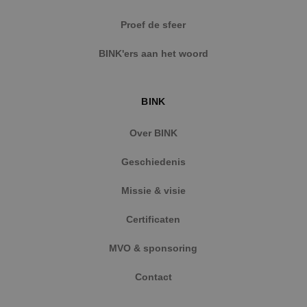
Strikt noodzakelijke cookies maken de
Proef de sfeer
kernfunctionaliteiten van de website mogelijk, zoals
gebruikersaanmelding en accountbeheer. De
BINK'ers aan het woord
website kan niet goed worden gebruikt zonder de
strikt noodzakelijke cookies.
Naam
Aanbieder
/
Domein
Vervaldat
BINK
PHPSESSID
Sessie
PHP.net
www.binktechniek.nl
Over BINK
Geschiedenis
Missie & visie
Certificaten
MVO & sponsoring
Contact