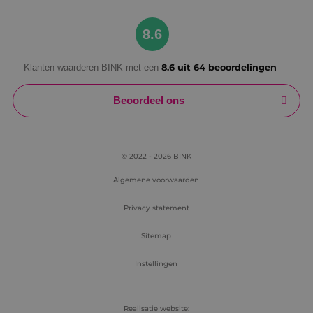
Google Privacy Policy
8.6
Klanten waarderen BINK met een
8.6 uit 64 beoordelingen
VISITOR_PRIVACY_METADATA
5 maanden
YouTube
weken
.youtube.com
Beoordeel ons
© 2022 - 2026 BINK
Algemene voorwaarden
Privacy statement
Sitemap
Instellingen
Realisatie website: