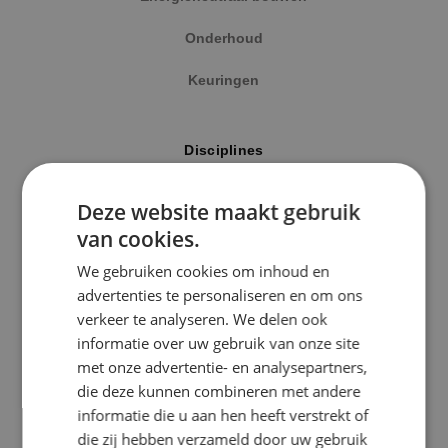
Onderhoud
Keuringen
Locatie
Disciplines
Alphen a/d Rijn
Elektrotechniek
Deze website maakt gebruik
Kaatsheuvel
van cookies.
Werktuigbouwkunde
Sprundel
We gebruiken cookies om inhoud en
Energietechniek
advertenties te personaliseren en om ons
Specialisme
verkeer te analyseren. We delen ook
Beveiligingstechniek
informatie over uw gebruik van onze site
Beveiligingstechniek
met onze advertentie- en analysepartners,
Elektrotechniek
die deze kunnen combineren met andere
Uitgelicht
informatie die u aan hen heeft verstrekt of
Energietechniek
die zij hebben verzameld door uw gebruik
Klimaatinstallaties