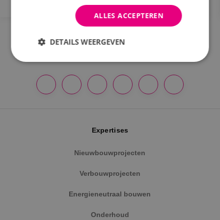
ALLES ACCEPTEREN
DETAILS WEERGEVEN
Strikt noodzakelijk
Prestatie
Targeting
Functioneel
Niet-geclassificeerd
Strikt noodzakelijke cookies maken de
kernfunctionaliteiten van de website mogelijk, zoals
gebruikersaanmelding en accountbeheer. De
Expertises
website kan niet goed worden gebruikt zonder de
strikt noodzakelijke cookies.
Nieuwbouwprojecten
Naam
Aanbieder
/
Domein
Vervaldat
Verbouwprojecten
PHPSESSID
Sessie
PHP.net
www.binktechniek.nl
Energieneutraal bouwen
Onderhoud