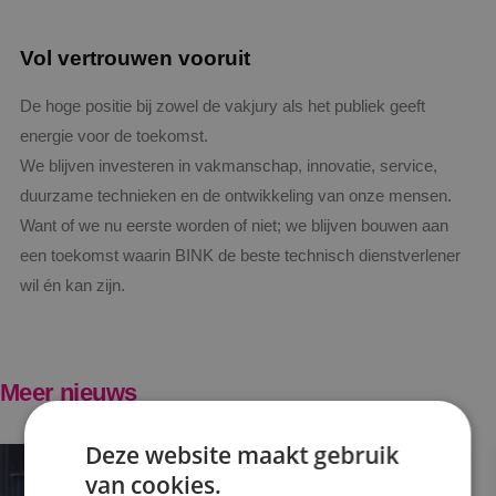
Vol vertrouwen vooruit
De hoge positie bij zowel de vakjury als het publiek geeft
energie voor de toekomst.
We blijven investeren in vakmanschap, innovatie, service,
duurzame technieken en de ontwikkeling van onze mensen.
Want of we nu eerste worden of niet; we blijven bouwen aan
een toekomst waarin BINK de beste technisch dienstverlener
wil én kan zijn.
Meer nieuws
Deze website maakt gebruik
van cookies.