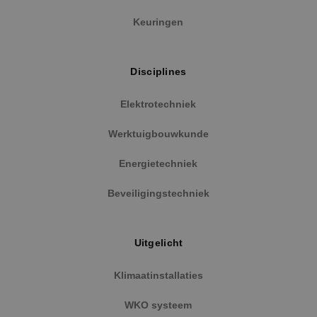
Keuringen
Disciplines
Elektrotechniek
Werktuigbouwkunde
Google Privacy Policy
Energietechniek
Beveiligingstechniek
VISITOR_PRIVACY_METADATA
5 maanden
YouTube
weken
.youtube.com
Uitgelicht
Klimaatinstallaties
WKO systeem