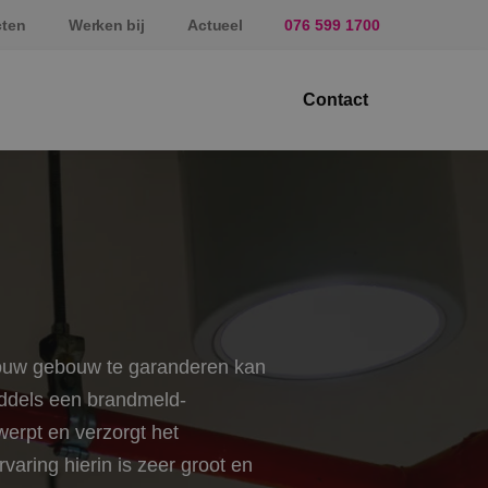
cten
Werken bij
Actueel
076 599 1700
Contact
ektrotechniek
erktuigbouwkunde
veiligingstechniek
nergietechniek
 jouw gebouw te garanderen kan
af
iddels een brandmeld-
werpt en verzorgt het
aring hierin is zeer groot en
prundel