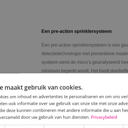
Een pre-action sprinklersysteem
Een pre-action sprinklersysteem is een g
detectietechnologie met preventieve maatr
systeem eerst de risico’s geanalyseerd hee
minimum beperkt wordt. Het biedt doeltre
onnodige waterschade.
e maakt gebruik van cookies.
kies om inhoud en advertenties te personaliseren en om ons ver
len ook informatie over uw gebruik van onze site met onze adver
 die deze kunnen combineren met andere informatie die u aan hen
n verzameld door uw gebruik van hun diensten.
Privacybeleid