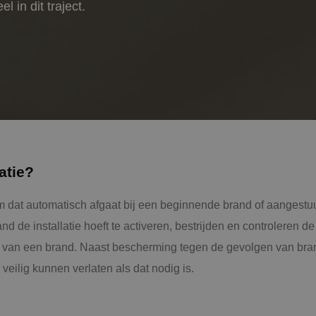
 in dit traject.
K
Al
S
atie?
Bb
eem dat automatisch afgaat bij een beginnende brand of aangestu
O
nd de installatie hoeft te activeren, bestrijden en controleren d
de van een brand. Naast bescherming tegen de gevolgen van brand
veilig kunnen verlaten als dat nodig is.
B
A