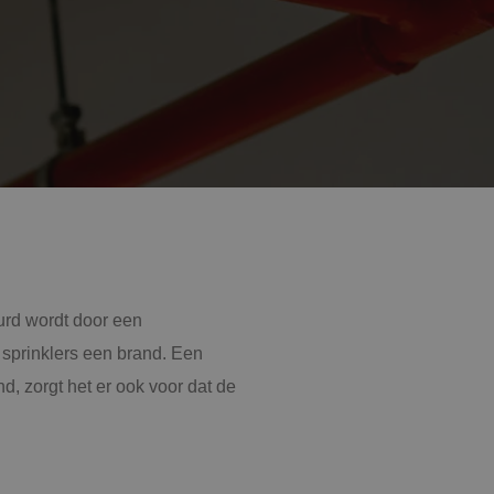
aatsheuvel
phen a/d Rijn
tage
l-traject
urd wordt door een
mscholen naar techniek
e sprinklers een brand. Een
, zorgt het er ook voor dat de
INK'ers aan het woord
rbeidsvoorwaarden