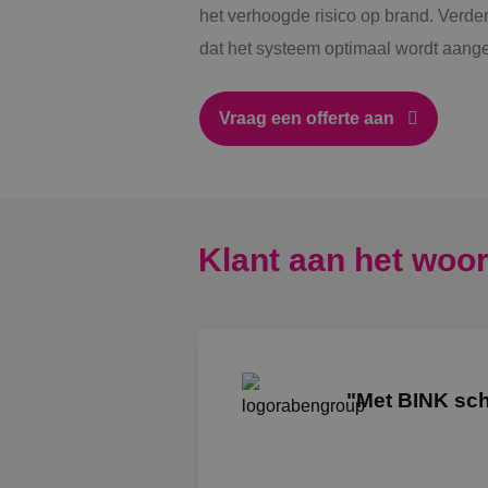
het verhoogde risico op brand. Verder
VISITOR_PRIVACY_
dat het systeem optimaal wordt aange
Vraag een offerte aan
__cf_bm
CookieScriptConse
Klant aan het woo
Naam
Naam
"Met BINK scha
__Secure-YNID
Naam
__Secure-ROLLOU
_ga
YSC