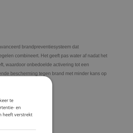
eavanceerd brandpreventiesysteem dat
egelen combineert. Het geeft pas water af nadat het
ft, waardoor onbedoelde activering tot een
ffende bescherming tegen brand met minder kans op
keer te
tentie- en
 heeft verstrekt