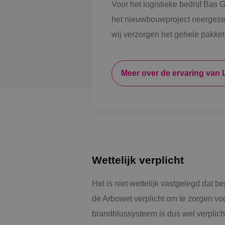
Voor het logistieke bedrijf Bas
VISITOR_INFO1_LIV
het nieuwbouwproject neergezet.
wij verzorgen het gehele pakke
_ga_Z37JF70XMS
_gcl_au
Meer over de ervaring van
_fbp
Wettelijk verplicht
Het is niet wettelijk vastgelegd dat 
de Arbowet verplicht om te zorgen v
brandblussysteem is dus wel verplicht v