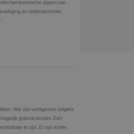
n in elk
leden het technische aspect van
oekers-, sessie- en
be-video's die in
apporten van de
veiliging en elektrotechniek;
de websitebezoeker
face gebruikt.
."
om de sessiestatus
n voert informatie
ikt en over
eft gezien voordat
tieproducten te
erteerders
 hebben. Wel zijn werkgevers volgens
 mogelijk geblust worden. Een
stallatie te zijn. Er zijn echter