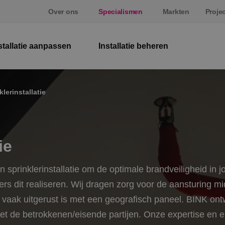
Over ons
Specialismen
Markten
Proje
stallatie aanpassen
Installatie beheren
El
klerinstallatie
W
Be
ie
E
 sprinklerinstallatie om de optimale brandveiligheid in
St
s dit realiseren. Wij dragen zorg voor de aansturing m
e vaak uitgerust is met een geografisch paneel. BINK ont
t de betrokkenen/eisende partijen. Onze expertise en erv
S