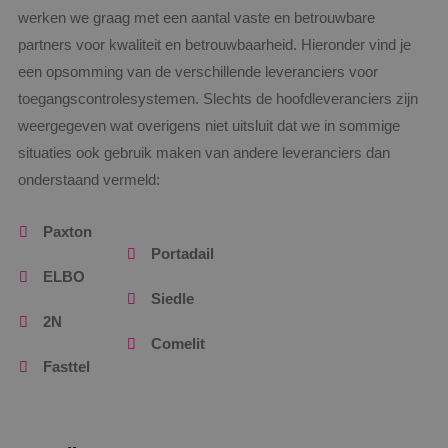
werken we graag met een aantal vaste en betrouwbare
Functioneel
Niet-geclassificeerd
partners voor kwaliteit en betrouwbaarheid. Hieronder vind je
Strikt noodzakelijke cookies maken de
een opsomming van de verschillende leveranciers voor
kernfunctionaliteiten van de website mogelijk, zoals
gebruikersaanmelding en accountbeheer. De
toegangscontrolesystemen. Slechts de hoofdleveranciers zijn
website kan niet goed worden gebruikt zonder de
strikt noodzakelijke cookies.
weergegeven wat overigens niet uitsluit dat we in sommige
Naam
Aanbieder
/
Domein
Vervaldat
situaties ook gebruik maken van andere leveranciers dan
PHPSESSID
Sessie
onderstaand vermeld:
PHP.net
www.binktechniek.nl
Paxton
Portadail
ELBO
Siedle
2N
Comelit
Fasttel