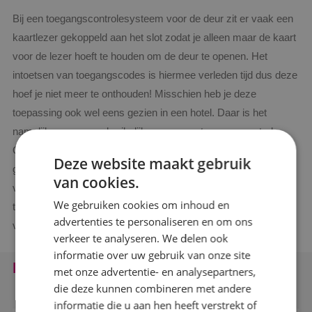
Bij een toegangscontrolesysteem voor de deur zit er vaak een
kaartlezer gekoppeld aan het slot zodat je alleen maar de kaart
voor de lezer hoeft te houden om de deur te openen. Het
intoetsen van toegangscodes is hiermee verleden tijd dus deze
hoef je niet meer te onthouden! Misschien heb je deze
toepassing ook wel eens gezien in een hotel. Daar is het
namelijk een zeer gebruikelijke vorm van toegangscontrole.
Om een ruimte of gebouw extra te beveiligen kan er ook
Deze website maakt gebruik
gekozen worden voor een combinatie met een codeslot of
van cookies.
vingerafdruk toegangscontrole. Met een kaartlezer
We gebruiken cookies om inhoud en
toegangscontrole zijn er diverse opties mogelijk, in
advertenties te personaliseren en om ons
verschillende prijsklassen.
verkeer te analyseren. We delen ook
informatie over uw gebruik van onze site
Klant aan het woord
met onze advertentie- en analysepartners,
die deze kunnen combineren met andere
informatie die u aan hen heeft verstrekt of