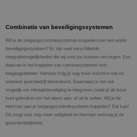
Aanbieder
/
Naam
Vervaldatum
Omschrijving
Aanbieder
Domein
/
Naam
Vervaldatum
Omschrijvin
Domein
__Secure-YNID
.youtube.com
5 maanden 4
weken
_ga
1 jaar 1
Deze cookie
Google LLC
Aanbieder
/
Naam
Vervaldatum
Omschri
maand
is gekoppeld
.binktechniek.nl
Combinatie van beveiligingssystemen
Domein
__Secure-
.youtube.com
5 maanden 4
Google Unive
ROLLOUT_TOKEN
weken
Analytics - w
YSC
Sessie
Deze coo
Google LLC
belangrijke 
door Yo
Wil je de toegangscontrolesystemen koppelen met een ander
.youtube.com
is van de me
ingestel
algemeen
beveiligingssysteem? Er zijn veel verschillende
weergav
gebruikte
ingeslote
analyseservi
integratiemogelijkheden die wij voor jou kunnen verzorgen. Een
te houde
Google. Deze
cookie wordt
daarvan is het koppelen van camerasystemen met
VISITOR_INFO1_LIVE
5 maanden 4
Deze coo
Google LLC
gebruikt om 
weken
door Yo
.youtube.com
gebruikers te
toegangsbeheer. Hierdoor krijg je nog meer inzicht in wie en
ingestel
onderscheid
gebruike
door een
wanneer jouw bedrijf binnenkomt. Daarnaast is het ook
bij te h
willekeurig
YouTube-
gegenereerd
mogelijk om inbraakbeveiliging te integreren zodat je de lezer
in sites z
nummer toe 
ingeslot
kunt gebruiken om het alarm aan- of uit te zetten. Wil je de
wijzen als kla
ook bepa
Het is opge
websiteb
intercom aan je toegangscontrolesysteem koppelen? Dat kan!
in elk
nieuwe 
paginaverzo
versie v
Dit zorgt voor nog meer veiligheid en hiermee verhoog je de
een site en 
YouTube-
gebruikt om
gebruikt.
gastvriendelijkheid.
bezoekers-, s
en
_gcl_au
2 maanden 4
Deze coo
Google LLC
campagnege
weken
ingestel
.binktechniek.nl
te berekenen