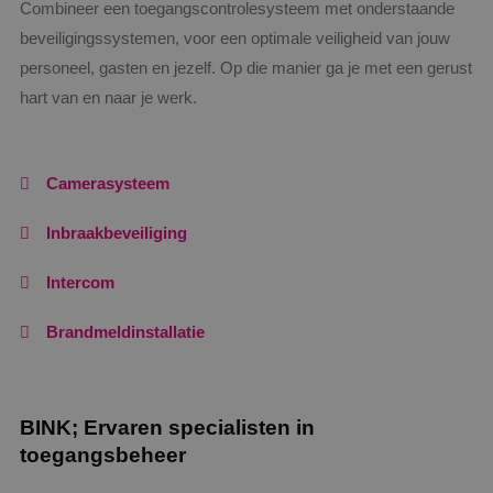
Doublecl
Combineer een toegangscontrolesysteem met onderstaande
de
informati
analyserappo
beveiligingssystemen, voor een optimale veiligheid van jouw
hoe de e
van de site.
de websi
personeel, gasten en jezelf. Op die manier ga je met een gerust
en over 
_ga_Z37JF70XMS
.binktechniek.nl
1 jaar 1
Deze cookie 
adverten
maand
gebruikt doo
hart van en naar je werk.
eindgebr
Google Analy
gezien v
om de sessie
genoemd
te behouden
bezocht.
_fbp
2 maanden 4
Gebruikt
Meta Platform
Camerasysteem
weken
Faceboo
Inc.
reeks
.binktechniek.nl
adverten
Inbraakbeveiliging
te levere
realtime
externe 
Intercom
Brandmeldinstallatie
BINK; Ervaren specialisten in
toegangsbeheer