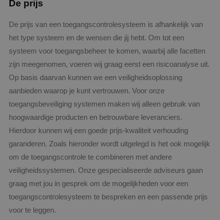
De prijs
Google Privacy Policy
De prijs van een toegangscontrolesysteem is afhankelijk van
het type systeem en de wensen die jij hebt. Om tot een
systeem voor toegangsbeheer te komen, waarbij alle facetten
zijn meegenomen, voeren wij graag eerst een risicoanalyse uit.
VISITOR_PRIVACY_METADATA
5 maanden
YouTube
weken
.youtube.com
Op basis daarvan kunnen we een veiligheidsoplossing
aanbieden waarop je kunt vertrouwen. Voor onze
toegangsbeveiliging systemen maken wij alleen gebruik van
hoogwaardige producten en betrouwbare leveranciers.
Hierdoor kunnen wij een goede prijs-kwaliteit verhouding
garanderen. Zoals hieronder wordt uitgelegd is het ook mogelijk
om de toegangscontrole te combineren met andere
veiligheidssystemen. Onze gespecialiseerde adviseurs gaan
graag met jou in gesprek om de mogelijkheden voor een
toegangscontrolesysteem te bespreken en een passende prijs
voor te leggen.