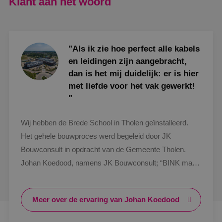
Klant aan het woord
"Als ik zie hoe perfect alle kabels
en leidingen zijn aangebracht,
dan is het mij duidelijk: er is hier
met liefde voor het vak gewerkt!
"
Wij hebben de Brede School in Tholen geïnstalleerd.
Het gehele bouwproces werd begeleid door JK
Bouwconsult in opdracht van de Gemeente Tholen.
Johan Koedood, namens JK Bouwconsult; “BINK mag
trots zijn op dit project. Als ik zie hoe perfect alle kabels
en leidingen zijn aangebracht, dan is het mij duidelijk: er
Meer over de ervaring van Johan Koedood
is hier met liefde voor het vak gewerkt! Door heel het
team van BINK is er hoogstaand kwalitatief werk