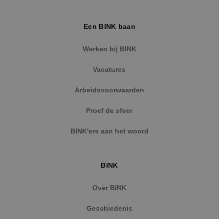
_fbp
2 maanden 4
Gebruikt
Meta Platform
weken
Faceboo
Inc.
reeks
.binktechniek.nl
adverten
Een BINK baan
te levere
realtime
externe 
Werken bij BINK
Vacatures
Arbeidsvoorwaarden
Proef de sfeer
BINK'ers aan het woord
BINK
Over BINK
Geschiedenis