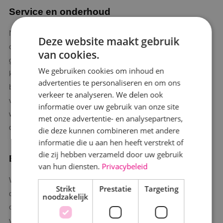
Service en onderhoud
Naast het ontwerpen en goed aanleggen van het datanetwerk,
Deze website maakt gebruik
om continuïteit binnen jouw organisatie of bedrijf te kunnen
van cookies.
garanderen, moet het datanetwerk ook blijven werken. BINK
We gebruiken cookies om inhoud en
kan jou helpen met het onderhoud hiervan. Wij weten als de
advertenties te personaliseren en om ons
beste hoe het datanetwerk is aangelegd, dus onderhouden is
verkeer te analyseren. We delen ook
voor ons een eenvoudige klus. Zo zorg je ervoor dat storingen
informatie over uw gebruik van onze site
worden voorkomen en kunnen alle medewerkers zorgeloos
met onze advertentie- en analysepartners,
doorwerken.
die deze kunnen combineren met andere
informatie die u aan hen heeft verstrekt of
die zij hebben verzameld door uw gebruik
BINK; jouw netwerk installateur
van hun diensten.
Privacybeleid
Wil je meer informatie over de mogelijkheden voor een
Strikt
Prestatie
Targeting
datanetwerk binnen jouw organisatie of bedrijf? Neem contact
noodzakelijk
op met een van onze adviseurs via
076 599 1700
of vraag
vrijblijvend een offerte aan via onderstaand formulier. Zij