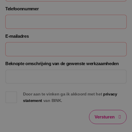
PHPSESSID
Sessie
PHP.net
Telefoonnummer
www.binktechniek.nl
E-mailadres
Beknopte omschrijving van de gewenste werkzaamheden
Door aan te vinken ga ik akkoord met het
privacy
Google Privacy Policy
statement
van BINK.
Versturen
VISITOR_PRIVACY_METADATA
5 maanden
YouTube
weken