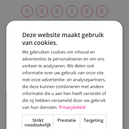
Deze website maakt gebruik
Expertises
van cookies.
We gebruiken cookies om inhoud en
Nieuwbouwprojecten
advertenties te personaliseren en om ons
Verbouwprojecten
verkeer te analyseren. We delen ook
informatie over uw gebruik van onze site
Energieneutraal bouwen
met onze advertentie- en analysepartners,
die deze kunnen combineren met andere
Onderhoud
informatie die u aan hen heeft verstrekt of
die zij hebben verzameld door uw gebruik
Keuringen
van hun diensten.
Privacybeleid
Strikt
Prestatie
Targeting
Disciplines
noodzakelijk