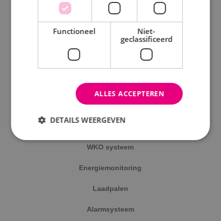
Elektrotechniek
Werktuigbouwkunde
Functioneel
Niet-
geclassificeerd
Energietechniek
Beveiligingstechniek
ALLES ACCEPTEREN
Uitgelicht
DETAILS WEERGEVEN
Klimaatinstallaties
WKO systeem
Strikt noodzakelijk
Prestatie
Targeting
Energiemonitoring
Functioneel
Niet-geclassificeerd
Laadpalen
Strikt noodzakelijke cookies maken de
kernfunctionaliteiten van de website mogelijk, zoals
gebruikersaanmelding en accountbeheer. De
Alarmsysteem
website kan niet goed worden gebruikt zonder de