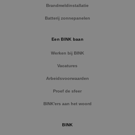
strikt noodzakelijke cookies.
Brandmeldinstallatie
Naam
Aanbieder
/
Domein
Vervaldat
Batterij zonnepanelen
PHPSESSID
Sessie
PHP.net
www.binktechniek.nl
Een BINK baan
Werken bij BINK
Vacatures
Arbeidsvoorwaarden
Proef de sfeer
BINK'ers aan het woord
Google Privacy Policy
BINK