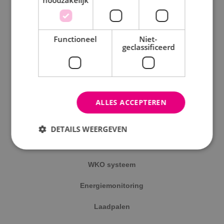
noodzakelijk
Elektrotechniek
Functioneel
Niet-
Werktuigbouwkunde
geclassificeerd
Energietechniek
Beveiligingstechniek
ALLES ACCEPTEREN
Uitgelicht
DETAILS WEERGEVEN
Klimaatinstallaties
WKO systeem
Strikt noodzakelijk
Prestatie
Targeting
Functioneel
Niet-geclassificeerd
Energiemonitoring
Strikt noodzakelijke cookies maken de
Laadpalen
kernfunctionaliteiten van de website mogelijk, zoals
gebruikersaanmelding en accountbeheer. De