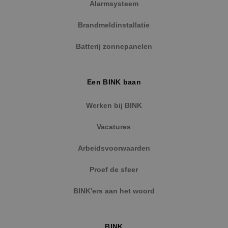
website kan niet goed worden gebruikt zonder de
Alarmsysteem
strikt noodzakelijke cookies.
Brandmeldinstallatie
Naam
Aanbieder
/
Domein
Vervaldat
PHPSESSID
Sessie
PHP.net
Batterij zonnepanelen
www.binktechniek.nl
Een BINK baan
Werken bij BINK
Vacatures
Arbeidsvoorwaarden
Proef de sfeer
Google Privacy Policy
BINK'ers aan het woord
BINK