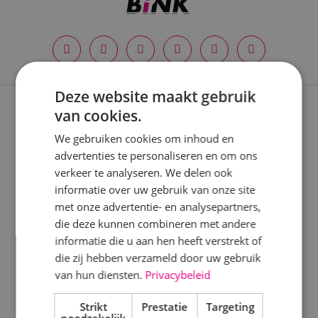
Deze website maakt gebruik
van cookies.
Expertises
We gebruiken cookies om inhoud en
Nieuwbouwprojecten
advertenties te personaliseren en om ons
verkeer te analyseren. We delen ook
Verbouwprojecten
informatie over uw gebruik van onze site
met onze advertentie- en analysepartners,
Energieneutraal bouwen
die deze kunnen combineren met andere
Onderhoud
informatie die u aan hen heeft verstrekt of
die zij hebben verzameld door uw gebruik
Keuringen
van hun diensten.
Privacybeleid
Strikt
Prestatie
Targeting
Disciplines