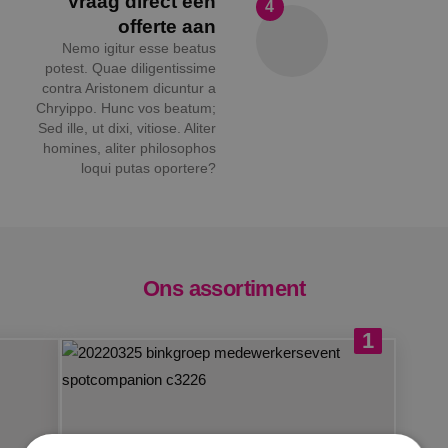
Vraag direct een
4
offerte aan
Nemo igitur esse beatus
potest. Quae diligentissime
contra Aristonem dicuntur a
Chryippo. Hunc vos beatum;
Sed ille, ut dixi, vitiose. Aliter
homines, aliter philosophos
loqui putas oportere?
Ons assortiment
1