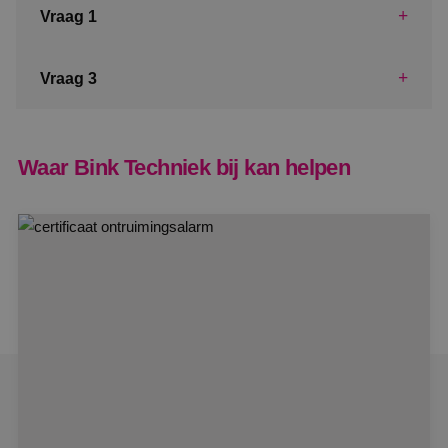
adverten
Vraag 1
te levere
realtime
externe 
Vraag 3
Waar Bink Techniek bij kan helpen