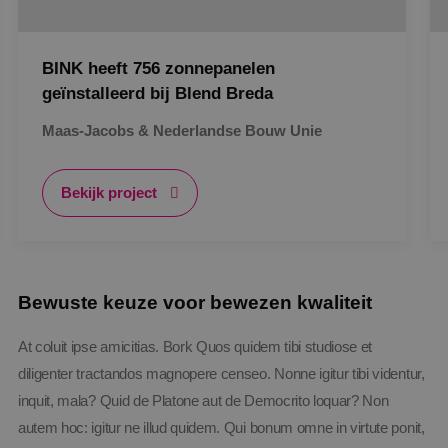
dagen
www.binktechniek.nl
BINK heeft 756 zonnepanelen
geïnstalleerd bij Blend Breda
Maas-Jacobs & Nederlandse Bouw Unie
Bekijk project
Aanbieder
/
Naam
Vervaldatum
Omschrijving
Aanbieder
Domein
/
Naam
Vervaldatum
Omschrijvin
Domein
Bewuste keuze voor bewezen kwaliteit
__Secure-YNID
.youtube.com
5 maanden 4
weken
_ga
1 jaar 1
Deze cookie
Google LLC
Aanbieder
/
Naam
Vervaldatum
Omschri
maand
is gekoppeld
.binktechniek.nl
Domein
__Secure-
.youtube.com
5 maanden 4
Google Unive
At coluit ipse amicitias. Bork Quos quidem tibi studiose et
ROLLOUT_TOKEN
weken
Analytics - w
YSC
Sessie
Deze coo
Google LLC
belangrijke 
diligenter tractandos magnopere censeo. Nonne igitur tibi videntur,
door Yo
.youtube.com
is van de me
ingestel
algemeen
inquit, mala? Quid de Platone aut de Democrito loquar? Non
weergav
gebruikte
ingeslote
autem hoc: igitur ne illud quidem. Qui bonum omne in virtute ponit,
analyseservi
te houde
Google. Deze