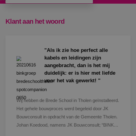
Klant aan het woord
"Als ik zie hoe perfect alle
kabels en leidingen zijn
aangebracht, dan is het mij
duidelijk: er is hier met liefde
voor het vak gewerkt! "
Google Privacy Policy
Wij hebben de Brede School in Tholen geïnstalleerd.
Het gehele bouwproces werd begeleid door JK
Bouwconsult in opdracht van de Gemeente Tholen.
VISITOR_PRIVACY_METADATA
5 maanden
YouTube
weken
.youtube.com
Johan Koedood, namens JK Bouwconsult; “BINK
mag trots zijn op dit project. Als ik zie hoe perfect