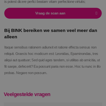
is potest dicere perfici beatam vitam perfectione virtutis;
cookie wordt
VISITOR_INFO1_LIVE
5 maanden 4
Deze coo
Google LLC
gebruikt om 
weken
door Yo
.youtube.com
gebruikers te
ingestel
onderscheid
Vraag de scan aan
gebruike
door een
bij te h
willekeurig
YouTube-
gegenereerd
in sites z
nummer toe 
ingeslot
wijzen als kla
Bij BINK bereiken we samen veel meer dan
ook bepa
Het is opge
websiteb
in elk
alleen
nieuwe 
paginaverzo
versie v
een site en 
YouTube-
gebruikt om
gebruikt.
Itaque sensibus rationem adiunxit et ratione effecta sensus non
bezoekers-, s
en
_gcl_au
2 maanden 4
Deze coo
reliquit. Graecis hoc modicum est: Leonidas, Epaminondas, tres
Google LLC
campagnege
weken
ingestel
.binktechniek.nl
te berekenen
aliqui aut quattuor; Sed quid ages tandem, si utilitas ab amicitia, ut
Doublecl
de
informati
analyserappo
fit saepe, defecerit? Ea possunt paria non esse. Hoc tu nunc in illo
hoe de e
van de site.
de websi
probas. Negare non possum.
en over 
_ga_Z37JF70XMS
.binktechniek.nl
1 jaar 1
Deze cookie 
adverten
maand
gebruikt doo
eindgebr
Google Analy
gezien v
om de sessie
genoemd
te behouden
bezocht.
Veelgestelde vragen
_fbp
2 maanden 4
Gebruikt
Meta Platform
weken
Faceboo
Inc.
reeks
.binktechniek.nl