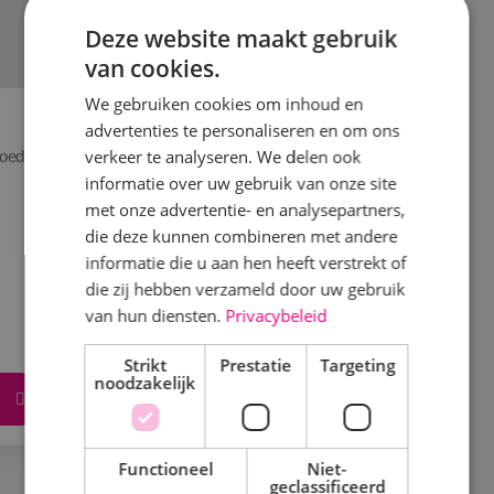
Deze website maakt gebruik
van cookies.
We gebruiken cookies om inhoud en
advertenties te personaliseren en om ons
Product of dienst
verkeer te analyseren. We delen ook
goed
Wij blinken uit in service. Het begint met goed
informatie over uw gebruik van onze site
luisteren en daardoor.
met onze advertentie- en analysepartners,
die deze kunnen combineren met andere
Eigenschap van product
informatie die u aan hen heeft verstrekt of
Eigenschap van product
die zij hebben verzameld door uw gebruik
Eigenschap van product
van hun diensten.
Privacybeleid
Strikt
Prestatie
Targeting
noodzakelijk
Lees meer
Functioneel
Niet-
geclassificeerd