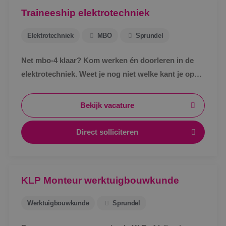
Traineeship elektrotechniek
Elektrotechniek
MBO
Sprundel
Net mbo-4 klaar? Kom werken én doorleren in de
elektrotechniek. Weet je nog niet welke kant je op
wil? Kantoor? Buiten? Tekenen? Regelen? Geen
probleem. Bij BINK ga je het ontdekken in de
Bekijk vacature
praktijk.
Direct solliciteren
Google Privacy Policy
KLP Monteur werktuigbouwkunde
VISITOR_PRIVACY_METADATA
5 maanden
YouTube
weken
.youtube.com
Werktuigbouwkunde
Sprundel