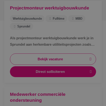
Projectmonteur werktuigbouwkunde
Werktuigbouwkunde
Fulltime
MBO
Sprundel
Als projectmonteur werktuigbouwkunde werk je in
Sprundel aan herkenbare utiliteitsprojecten zoals
zorg, bedrijven en scholen. Afwisselend werk,
zichtbaar resultaat en korte lijnen.
Bekijk vacature
Direct solliciteren
Medewerker commerciële
ondersteuning