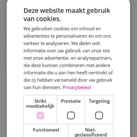
uitdagende projecten van toffe opdrachtgevers.
Bekijk vacature
Deze website maakt gebruik
Kaatsheuvel
van cookies.
Sprundel
Direct solliciteren
We gebruiken cookies om inhoud en
advertenties te personaliseren en om ons
Specialisme
verkeer te analyseren. We delen ook
informatie over uw gebruik van onze site
Projectmonteur werktuigbouwkunde
Beveiligingstechniek
met onze advertentie- en analysepartners,
Elektrotechniek
die deze kunnen combineren met andere
Werktuigbouwkunde
Fulltime
MBO
informatie die u aan hen heeft verstrekt of
Energietechniek
Sprundel
die zij hebben verzameld door uw gebruik
Staf
van hun diensten.
Privacybeleid
Wij zoeken gemotiveerde projectmonteurs. Je hebt
Werktuigbouwkunde
oog voor detail en streeft naar de hoogste kwaliteit.
Strikt
Prestatie
Targeting
noodzakelijk
Uren
Bekijk vacature
Fulltime
Functioneel
Niet-
Direct solliciteren
geclassificeerd