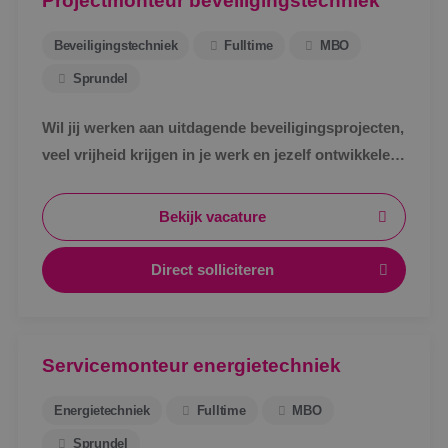
Projectmonteur beveiligingstechniek
Beveiligingstechniek
Fulltime
MBO
Sprundel
Wil jij werken aan uitdagende beveiligingsprojecten,
veel vrijheid krijgen in je werk en jezelf ontwikkelen
tot specialist in een vakgebied met toekomst?
Bekijk vacature
Direct solliciteren
Servicemonteur energietechniek
Energietechniek
Fulltime
MBO
Sprundel