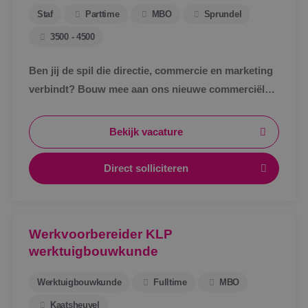
Staf
Parttime
MBO
Sprundel
3500 - 4500
Ben jij de spil die directie, commercie en marketing
verbindt? Bouw mee aan ons nieuwe commerciële
ondersteuningsteam en maak écht impact binnen
BINK.&nbsp;
Bekijk vacature
Direct solliciteren
Werkvoorbereider KLP
werktuigbouwkunde
Werktuigbouwkunde
Fulltime
MBO
Kaatsheuvel