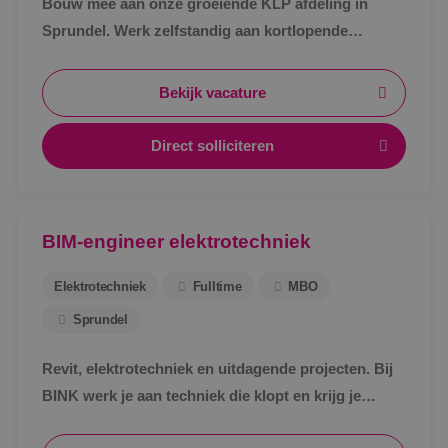
Bouw mee aan onze groeiende KLP afdeling in
Sprundel. Werk zelfstandig aan kortlopende
projecten als KLP Monteur. Klaar voor een nieuwe
stap? Bekijk de vacature.
Bekijk vacature
Direct solliciteren
BIM-engineer elektrotechniek
__cf_bm
29 minut
Cloudflare Inc.
Elektrotechniek
Fulltime
MBO
57 second
.vimeo.com
Sprundel
Revit, elektrotechniek en uitdagende projecten. Bij
BINK werk je aan techniek die klopt en krijg je
ruimte om jezelf verder te ontwikkelen.
CookieScriptConsent
4 weken 
CookieScript