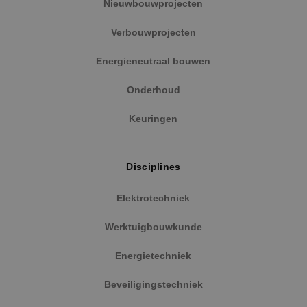
adverten
Nieuwbouwprojecten
te levere
realtime
externe 
Verbouwprojecten
Energieneutraal bouwen
Onderhoud
Keuringen
Disciplines
Elektrotechniek
Werktuigbouwkunde
Energietechniek
Beveiligingstechniek