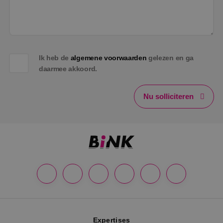
Google Privacy Policy
Ik heb de
algemene voorwaarden
gelezen en ga
daarmee akkoord.
VISITOR_PRIVACY_METADATA
5 maanden
YouTube
weken
.youtube.com
Nu solliciteren
Expertises