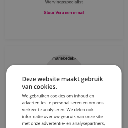
Wervingsspecialist
Stuur Vera een e-mail
Deze website maakt gebruik
van cookies.
We gebruiken cookies om inhoud en
advertenties te personaliseren en om ons
Marieke
Dekker
verkeer te analyseren. We delen ook
Wervingsspecialist
informatie over uw gebruik van onze site
met onze advertentie- en analysepartners,
Stuur Marieke een e-mail