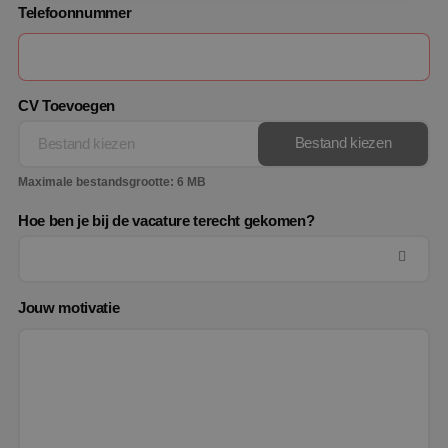
Telefoonnummer
Strikt noodzakelijk
Prestatie
Targeting
Functioneel
Niet-geclassificeerd
Strikt noodzakelijke cookies maken de
CV Toevoegen
kernfunctionaliteiten van de website mogelijk, zoals
gebruikersaanmelding en accountbeheer. De
Bestand kiezen
Bestand kiezen
website kan niet goed worden gebruikt zonder de
strikt noodzakelijke cookies.
Maximale bestandsgrootte: 6 MB
Naam
Aanbieder
/
Domein
Vervaldat
PHPSESSID
Sessie
Hoe ben je bij de vacature terecht gekomen?
PHP.net
www.binktechniek.nl
Jouw motivatie