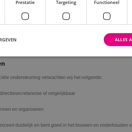
Prestatie
Targeting
Functioneel
en goed salaris conform
25 vakantiedagen en 1
cao technisch
adv bij fulltime verban
installatiebedrijf
ERGEVEN
ALLES 
en
trikt noodzakelijk
Prestatie
Targeting
Functioneel
Niet-geclassificee
iële ondersteuning verwachten wij het volgende:
 cookies maken de kernfunctionaliteiten van de website mogelijk, zoals gebruikersaanm
bsite kan niet goed worden gebruikt zonder de strikt noodzakelijke cookies.
Aanbieder
/
Domein
Vervaldatum
Omschrijving
irectiesecretaresse of vergelijkbaar
Sessie
Cookie gegenereerd door applica
PHP.net
PHP-taal. Dit is een identificato
www.binktechniek.nl
lannen en organiseren
doeleinden die wordt gebruikt o
gebruikerssessies te onderhoude
gesproken een willekeurig gege
hoe het wordt gebruikt, kan speci
niceert duidelijk en bent goed in het bouwen en onderhouden v
site, maar een goed voorbeeld i
een ingelogde status voor een ge