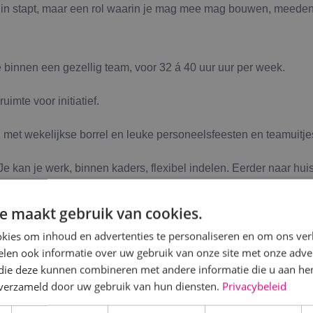
e in stapt, maar een rol waarin je mag mee mag bouwen, meeden
 binnen een gezellig team, voor 32 á 40 uur uur per week.
imte voor initiatief.
 met wekelijkse borrel en leuke personeelsfeesten en teamuitje
e kan je werk, binnen kaders, flexibel indelen. Eerder naar hui
e maakt gebruik van cookies.
t zit/stabureau, in een kantoorruimte die je deelt met collega’s
kies om inhoud en advertenties te personaliseren en om ons ver
len ook informatie over uw gebruik van onze site met onze adver
r een (elektrische) fiets leasen via BINK.
 die deze kunnen combineren met andere informatie die u aan hen
n verzameld door uw gebruik van hun diensten.
Privacybeleid