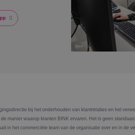
K
app
Al
S
Bb
O
igingsdirectie bij het onderhouden van klantrelaties en het verw
B
op de manier waarop klanten BINK ervaren. Het is geen standaa
it in het commerciële team van de organisatie over en in de ve
A