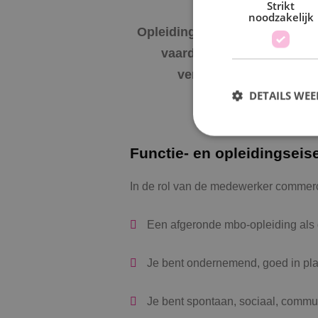
Strikt
noodzakelijk
Opleidingskansen om je
E
vaardigheden te
verbeteren
DETAILS WE
Functie- en opleidingseis
S
In de rol van de medewerker commerc
Strikt noodzakelijke
accountbeheer. De we
Naam
Een afgeronde mbo‑opleiding als d
PHPSESSID
Je bent ondernemend, goed in p
Je bent spontaan, sociaal, commu