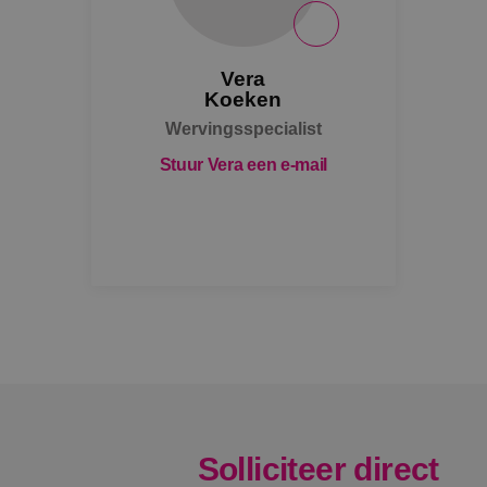
VISITOR_INFO1_LIV
Vera
_ga_Z37JF70XMS
_gcl_au
Koeken
Wervingsspecialist
Stuur Vera een e-mail
_fbp
Solliciteer direct