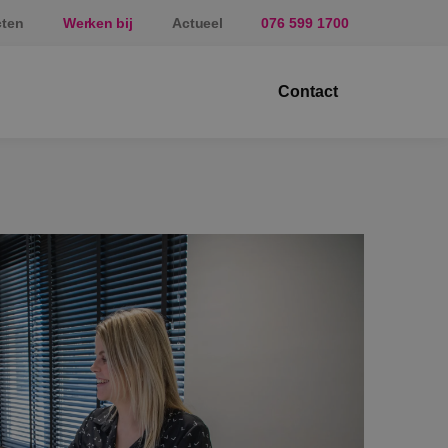
cten
Werken bij
Actueel
076 599 1700
Contact
ektrotechniek
erktuigbouwkunde
veiligingstechniek
nergietechniek
af
prundel