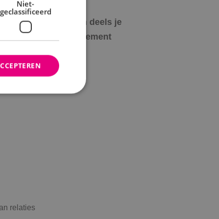
Niet-
geclassificeerd
3
We vergoeden deels je
d
sportabonnement
ACCEPTEREN
rd
elding en
ties op basis van de
r voor algemene
m variabelen van
n. Het is normaal
nereerd nummer,
fiek zijn voor de
an relaties
s het behouden van
bruiker tussen