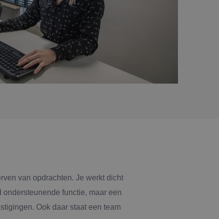
aatsheuvel
phen a/d Rijn
tage
l-traject
mscholen naar techniek
erven van opdrachten. Je werkt dicht
INK'ers aan het woord
rd ondersteunende functie, maar een
stigingen. Ook daar staat een team
rbeidsvoorwaarden