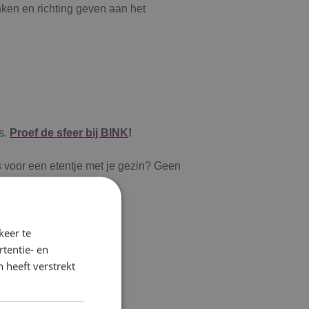
ken en richting geven aan het
s.
Proef de sfeer bij BINK
!
s voor een etentje met je gezin? Geen
;
keer te
tentie- en
 heeft verstrekt