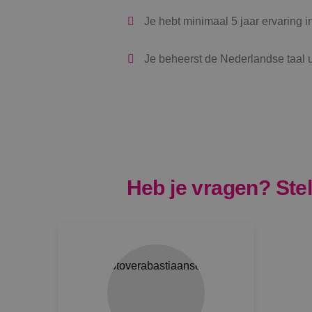
Je hebt minimaal 5 jaar ervaring 
VISITOR_PRIVACY_
Je beheerst de Nederlandse taal u
__cf_bm
CookieScriptConse
Heb je vragen? Stel 
Naam
Naam
__Secure-YNID
Naam
__Secure-ROLLOU
_ga
YSC