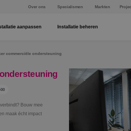
Over ons
Specialismen
Markten
Proje
stallatie aanpassen
Installatie beheren
El
er commerciële ondersteuning
W
Be
ondersteuning
E
500
St
ng verbindt? Bouw mee
en maak écht impact
S