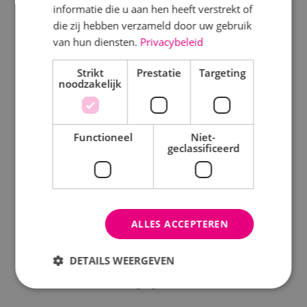
Nieuwbouwprojecten
informatie die u aan hen heeft verstrekt of
die zij hebben verzameld door uw gebruik
Verbouwprojecten
van hun diensten.
Privacybeleid
Energieneutraal bouwen
Strikt
Prestatie
Targeting
noodzakelijk
Onderhoud
Keuringen
Functioneel
Niet-
geclassificeerd
Disciplines
Elektrotechniek
ALLES ACCEPTEREN
Werktuigbouwkunde
Energietechniek
DETAILS WEERGEVEN
Beveiligingstechniek