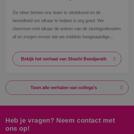
De sfeer binnen ons team is uitstekend en de
bereidheid om elkaar te helpen is erg goed. We
stemmen met elkaar de weken van de storingsdiensten
af en zorgen ervoor dat we middels hoogwaardige
materialen zo min mogelijk storingen krijgen. Vanuit het
bedrijf worden er veel activiteiten en uitjes geregeld
Bekijk het verhaal van Shashi Boedjarath
waarmede BINK zich onderscheid en men gemoedelijk
met elkaar omgaat als familiebedrijf. Tevens zijn de
lijntjes kort en staat men klaar voor elkaar wat de
organisatie siert. Ben zeer tevreden en hoop hier nog
Toon alle verhalen van collega's
vele jaren te kunnen blijven werken.
Heb je vragen? Neem contact met
ons op!