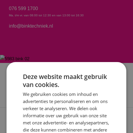
076 599 1700
Ma. t/m vr. van 08:00 tot 12:30 en van 13:00 tot 16:30
info@binktechniek.nl
Deze website maakt gebruik
van cookies.
We gebruiken cookies om inhoud en
advertenties te personaliseren en om ons
verkeer te analyseren. We delen ook
informatie over uw gebruik van onze site
Expertises
met onze advertentie- en analysepartners,
die deze kunnen combineren met andere