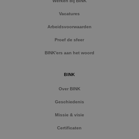
Werken bij BINK
Vacatures
Google Privacy Policy
Arbeidsvoorwaarden
Proef de sfeer
VISITOR_PRIVACY_METADATA
5 maanden
YouTube
BINK'ers aan het woord
weken
.youtube.com
BINK
Over BINK
Geschiedenis
Missie & visie
Certificaten