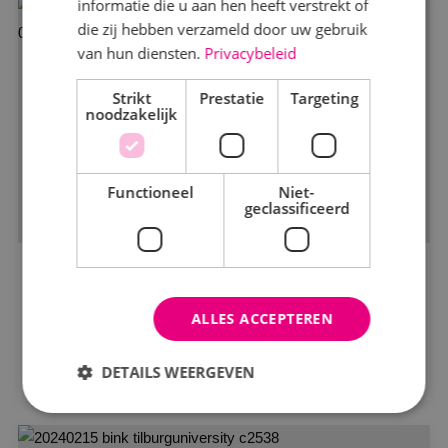
informatie die u aan hen heeft verstrekt of
die zij hebben verzameld door uw gebruik
van hun diensten.
Privacybeleid
Markt
Strikt
Kantoren
Prestatie
Targeting
noodzakelijk
Logistiek
Onderwijs
Functioneel
Niet-
geclassificeerd
Productie
Woningbouw
BINK als totaalinstallateur bij de
Zorg
Beemdkroon
ALLES ACCEPTEREN
Status
Bekijk project
DETAILS WEERGEVEN
In opdracht
In uitvoering