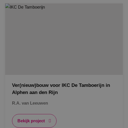
Google Privacy Policy
VISITOR_PRIVACY_METADATA
5 maanden
YouTube
weken
.youtube.com
Ver(nieuw)bouw voor IKC De Tamboerijn in
Alphen aan den Rijn
R.A. van Leeuwen
Bekijk project