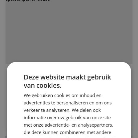
Alle projecten
Herontwikkeling busremise geïnstalleerd
Deze website maakt gebruik
door BINK
van cookies.
Beveiligingstechniek
Bouwbedrijf Remmers
We gebruiken cookies om inhoud en
advertenties te personaliseren en om ons
Elektrotechniek
verkeer te analyseren. We delen ook
Bekijk project
informatie over uw gebruik van onze site
Energietechniek
met onze advertentie- en analysepartners,
die deze kunnen combineren met andere
Werktuigbouwkunde