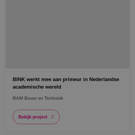
Strikt noodzakelijk
Prestatie
Targeting
Gerealiseerd
Functioneel
Niet-geclassificeerd
Strikt noodzakelijke cookies maken de
kernfunctionaliteiten van de website mogelijk, zoals
gebruikersaanmelding en accountbeheer. De
website kan niet goed worden gebruikt zonder de
strikt noodzakelijke cookies.
Naam
Aanbieder
/
Domein
Vervaldat
PHPSESSID
Sessie
PHP.net
www.binktechniek.nl
BINK werkt mee aan primeur in Nederlandse
academische wereld
BAM Bouw en Techniek
Bekijk project