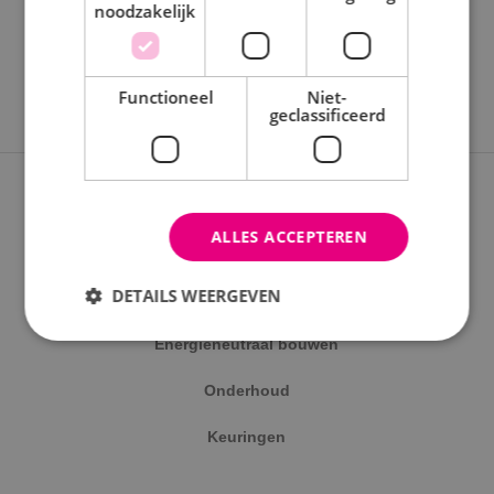
noodzakelijk
Functioneel
Niet-
geclassificeerd
Expertises
ALLES ACCEPTEREN
Nieuwbouwprojecten
DETAILS WEERGEVEN
Verbouwprojecten
Energieneutraal bouwen
Strikt noodzakelijk
Prestatie
Targeting
Onderhoud
Functioneel
Niet-geclassificeerd
Keuringen
Strikt noodzakelijke cookies maken de
kernfunctionaliteiten van de website mogelijk, zoals
gebruikersaanmelding en accountbeheer. De