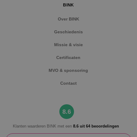
BINK
Over BINK
Geschiedenis
CookieScriptConsent
4 weken 
CookieScript
dagen
www.binktechniek.nl
Missie & visie
Certificaten
MVO & sponsoring
Contact
8.6
Aanbieder
/
Naam
Vervaldatum
Omschrijving
Aanbieder
Domein
/
Naam
Vervaldatum
Omschrijvin
Domein
__Secure-YNID
.youtube.com
5 maanden 4
Klanten waarderen BINK met een
8.6 uit 64 beoordelingen
weken
_ga
1 jaar 1
Deze cookie
Google LLC
Aanbieder
/
Naam
Vervaldatum
Omschri
maand
is gekoppeld
.binktechniek.nl
Domein