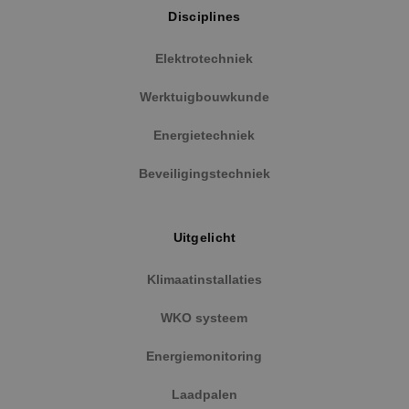
website kan niet goed worden gebruikt zonder de
Disciplines
strikt noodzakelijke cookies.
Naam
Aanbieder
/
Domein
Vervaldat
Elektrotechniek
PHPSESSID
Sessie
PHP.net
www.binktechniek.nl
Werktuigbouwkunde
Energietechniek
Beveiligingstechniek
Uitgelicht
Klimaatinstallaties
WKO systeem
Google Privacy Policy
Energiemonitoring
Laadpalen