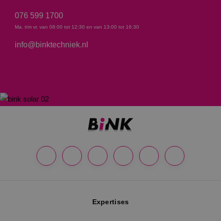
076 599 1700
Ma. t/m vr. van 08:00 tot 12:30 en van 13:00 tot 16:30
info@binktechniek.nl
Google Privacy Policy
VISITOR_PRIVACY_METADATA
5 maanden
YouTube
weken
.youtube.com
Expertises