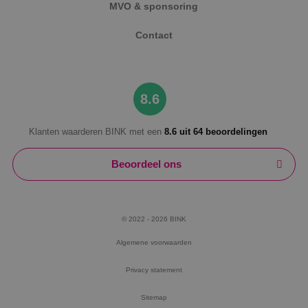
adverten
MVO & sponsoring
te levere
realtime
externe 
Contact
8.6
Klanten waarderen BINK met een
8.6 uit 64 beoordelingen
Beoordeel ons
© 2022 - 2026 BINK
Algemene voorwaarden
Privacy statement
Sitemap