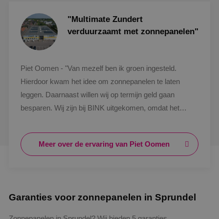
"Multimate Zundert
verduurzaamt met zonnepanelen"
Piet Oomen - "Van mezelf ben ik groen ingesteld.
Hierdoor kwam het idee om zonnepanelen te laten
leggen. Daarnaast willen wij op termijn geld gaan
besparen. Wij zijn bij BINK uitgekomen, omdat het
bedrijf uit de regio is. Het proces is goed verlopen. Dit
geldt ook voor de communicatie met zowel de
Meer over de ervaring van Piet Oomen
monteurs als de verkoper. Ook ben ik tevreden over de
opbrengst. Door mijn positieve ervaring met BINK zijn
ze zeker aan te raden!"
Garanties voor zonnepanelen in Sprundel
Zonnepanelen in Sprundel? Wij bieden 5 garanties.