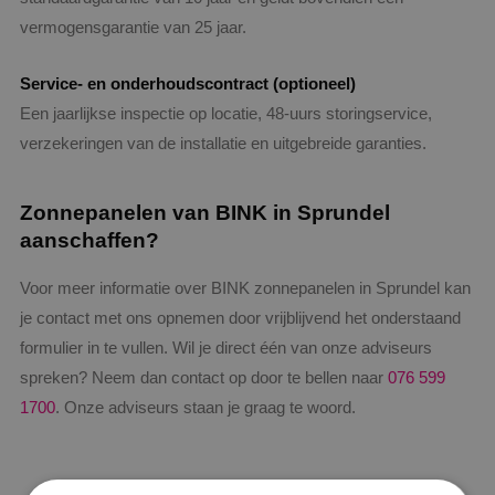
vermogensgarantie van 25 jaar.
Service- en onderhoudscontract (optioneel)
Een jaarlijkse inspectie op locatie, 48-uurs storingservice,
verzekeringen van de installatie en uitgebreide garanties.
Zonnepanelen van BINK in Sprundel
aanschaffen?
Voor meer informatie over BINK zonnepanelen in Sprundel kan
je contact met ons opnemen door vrijblijvend het onderstaand
formulier in te vullen. Wil je direct één van onze adviseurs
spreken? Neem dan contact op door te bellen naar
076 599
1700
. Onze adviseurs staan je graag te woord.