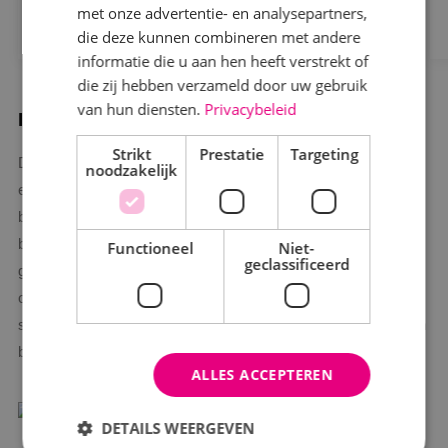
met onze advertentie- en analysepartners,
Bekijk project
die deze kunnen combineren met andere
informatie die u aan hen heeft verstrekt of
die zij hebben verzameld door uw gebruik
van hun diensten.
Privacybeleid
Inbraakrisico in kaart brengen met de VRKI
Strikt
Prestatie
Targeting
De VRKI staat voor het Verbeterde Risicoklasse Indeling en is
noodzakelijk
een instrument om het inbraakrisico van woningen en
bedrijfsgebouwen te bepalen en passende
beveiligingsmaatregelingen te kiezen. Wij zijn een
Functioneel
Niet-
geclassificeerd
gecertificeerd beveiligingsbedrijf en ontwerpen, leveren en
onderhouden inbraakbeveiliging conform de VRKI. De VRKI
speelt een belangrijke rol bij het opleveren en onderhouden van
beveiligingssystemen. Lees hier meer over
VRKI
.
ALLES ACCEPTEREN
DETAILS WEERGEVEN