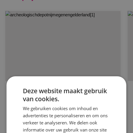
Deze website maakt gebruik
BINK was totaalinstallateur voor de
van cookies.
grootste archeologische schatkamer van
Nederland!
We gebruiken cookies om inhoud en
advertenties te personaliseren en om ons
Giesbers Ontwikkelen en Bouwen
verkeer te analyseren. We delen ook
informatie over uw gebruik van onze site