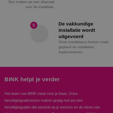
Dan maken we een afspraak
voor de installatie.
De vakkundige
5
installatie wordt
uitgevoerd
Onze installateurs komen zoals
gepland de installaties
implementeren.
BINK helpt je verder
Het team van BINK staat voor je klaar. Onze
beveiligingsadviseurs maken graag met jou een
beveiligingsplan dat aansluit op je wensen en de eisen van