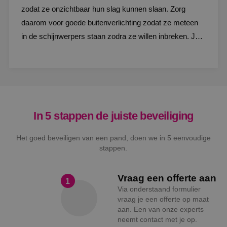
zodat ze onzichtbaar hun slag kunnen slaan. Zorg
daarom voor goede buitenverlichting zodat ze meteen
in de schijnwerpers staan zodra ze willen inbreken. Je
kunt hierbij denken aan armaturen die werken met een
sensor of verlichting naast de voordeur. Als
totaalinstallateur, voorzien wij je graag van
maatwerkadvies om een passende keuze te maken
voor buitenverlichting tegen inbraak.
In 5 stappen de juiste beveiliging
Het goed beveiligen van een pand, doen we in 5 eenvoudige
stappen.
Vraag een offerte aan
1
Via onderstaand formulier
vraag je een offerte op maat
aan. Een van onze experts
neemt contact met je op.