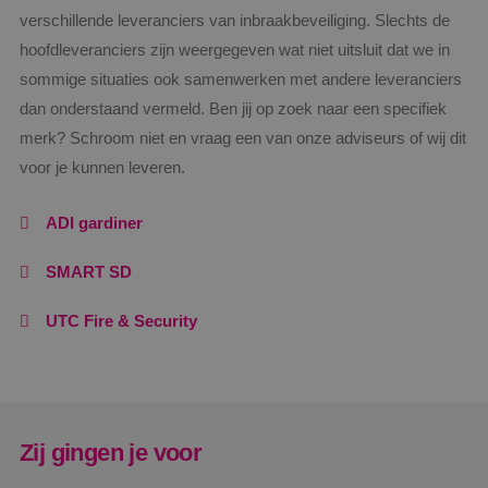
verschillende leveranciers van inbraakbeveiliging. Slechts de
hoofdleveranciers zijn weergegeven wat niet uitsluit dat we in
sommige situaties ook samenwerken met andere leveranciers
__cf_bm
29 minut
Cloudflare Inc.
dan onderstaand vermeld. Ben jij op zoek naar een specifiek
57 second
.vimeo.com
merk? Schroom niet en vraag een van onze adviseurs of wij dit
voor je kunnen leveren.
ADI gardiner
SMART SD
CookieScriptConsent
4 weken 
CookieScript
dagen
www.binktechniek.nl
UTC Fire & Security
Zij gingen je voor