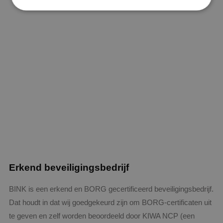
Strikt noodzakelijk
Prestatie
Targeting
Functioneel
Niet-geclassificeerd
Strikt noodzakelijke cookies maken de
kernfunctionaliteiten van de website mogelijk, zoals
gebruikersaanmelding en accountbeheer. De
website kan niet goed worden gebruikt zonder de
strikt noodzakelijke cookies.
Naam
Aanbieder
/
Domein
Vervaldat
PHPSESSID
Sessie
PHP.net
www.binktechniek.nl
Erkend beveiligingsbedrijf
BINK is een erkend en BORG gecertificeerd beveiligingsbedrijf.
Dat houdt in dat wij goedgekeurd zijn om BORG-certificaten uit
te geven en zelf worden beoordeeld door KIWA NCP (een