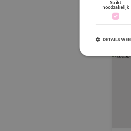
Strikt
De 
noodzakelijk
DETAILS WE
S
Strikt noodzakelijke
accountbeheer. De we
Naam
PHPSESSID