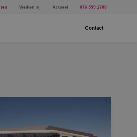
cten
Werken bij
Actueel
076 599 1700
Contact
ektrotechniek
erktuigbouwkunde
veiligingstechniek
nergietechniek
af
prundel