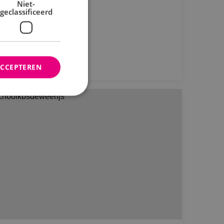
Niet-
rtpark De Wielstraat
geclassificeerd
Bekijk project
ACCEPTEREN
rd
elding en
ties op basis van de
r voor algemene
m variabelen van
n. Het is normaal
nereerd nummer,
fiek zijn voor de
s het behouden van
bruiker tussen