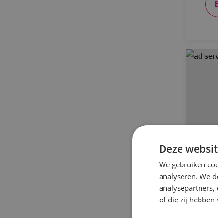
Deze websit
We gebruiken coo
analyseren. We de
analysepartners,
BI
of die zij hebbe
Ta