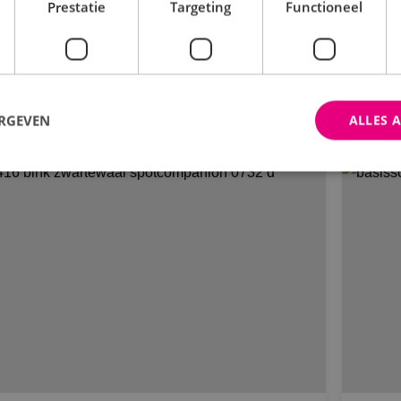
Prestatie
Targeting
Functioneel
Nijs Soffers
Spo
Bekijk project
ERGEVEN
ALLES 
trikt noodzakelijk
Prestatie
Targeting
Functioneel
Niet-geclassificee
 cookies maken de kernfunctionaliteiten van de website mogelijk, zoals gebruikersaanm
bsite kan niet goed worden gebruikt zonder de strikt noodzakelijke cookies.
Aanbieder
/
Domein
Vervaldatum
Omschrijving
Sessie
Cookie gegenereerd door applica
PHP.net
PHP-taal. Dit is een identificato
www.binktechniek.nl
doeleinden die wordt gebruikt o
gebruikerssessies te onderhoude
gesproken een willekeurig gege
hoe het wordt gebruikt, kan speci
site, maar een goed voorbeeld i
een ingelogde status voor een ge