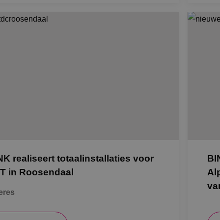
NK realiseert totaalinstallaties voor
BI
T in Roosendaal
Al
va
eres