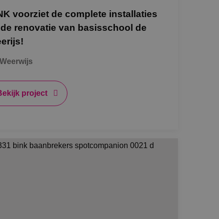
NK voorziet de complete installaties
de toestemming van
or hun interactie
j de renovatie van basisschool de
streert gegevens over
 met betrekking tot
erijs!
stellingen, zodat
teerd in
Weerwijs
nderscheid te
t is gunstig voor
en te kunnen maken
Bekijk project
e.
 de Cookie-
voorkeuren van
kie-banner van
k om correct te
Omschrijving
 Analytics - wat
bruikte
 weergaven van
uikt om unieke
gegenereerd