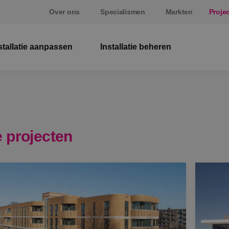
Over ons
Specialismen
Markten
Proje
stallatie aanpassen
Installatie beheren
El
W
Be
 projecten
E
St
S