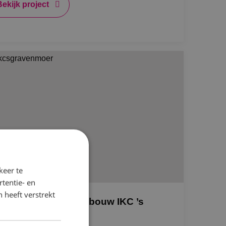
Bekijk project
keer te
tentie- en
 heeft verstrekt
NK installeert nieuwbouw IKC ’s
avenmoer