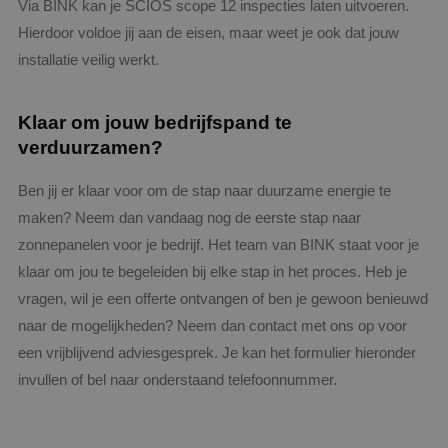
Via BINK kan je SCIOS scope 12 inspecties laten uitvoeren.
ingeslot
wijzen als kla
ook bepa
Het is opge
Hierdoor voldoe jij aan de eisen, maar weet je ook dat jouw
websiteb
in elk
nieuwe 
paginaverzo
installatie veilig werkt.
versie v
een site en 
YouTube-
gebruikt om
gebruikt.
bezoekers-, s
en
Klaar om jouw bedrijfspand te
_gcl_au
2 maanden 4
Deze coo
Google LLC
campagnege
weken
ingestel
.binktechniek.nl
te berekenen
verduurzamen?
Doublecl
de
informati
analyserappo
hoe de e
van de site.
de websi
Ben jij er klaar voor om de stap naar duurzame energie te
en over 
_ga_Z37JF70XMS
.binktechniek.nl
1 jaar 1
Deze cookie 
maken? Neem dan vandaag nog de eerste stap naar
adverten
maand
gebruikt doo
eindgebr
Google Analy
zonnepanelen voor je bedrijf. Het team van BINK staat voor je
gezien v
om de sessie
genoemd
te behouden
klaar om jou te begeleiden bij elke stap in het proces. Heb je
bezocht.
vragen, wil je een offerte ontvangen of ben je gewoon benieuwd
_fbp
2 maanden 4
Gebruikt
Meta Platform
weken
Faceboo
Inc.
naar de mogelijkheden? Neem dan contact met ons op voor
reeks
.binktechniek.nl
adverten
een vrijblijvend adviesgesprek. Je kan het formulier hieronder
te levere
realtime
invullen of bel naar onderstaand telefoonnummer.
externe 