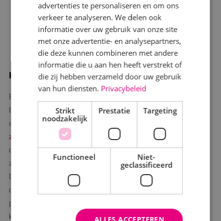
advertenties te personaliseren en om ons
verkeer te analyseren. We delen ook
informatie over uw gebruik van onze site
met onze advertentie- en analysepartners,
die deze kunnen combineren met andere
informatie die u aan hen heeft verstrekt of
Kies voor kwaliteit
die zij hebben verzameld door uw gebruik
van hun diensten.
Privacybeleid
Bij BINK vinden we de kwaliteit van zonnepanelen voor
Strikt
Prestatie
Targeting
bedrijven erg belangrijk. We hebben met uiterste zorg de
noodzakelijk
allerbeste materialen uitgekozen, waaronder de
beste merken
zonnepanelen
,
omvormers
en
batterijen
. Ons betrokken team
dat uitsluitend bestaat uit vakmensen zorgt voor een
Functioneel
Niet-
zorgvuldige installatie die voldoet aan de hoogste normen.
geclassificeerd
Doordat we enkel werken met de beste producten en onze
deskundige installatie, garanderen we niet alleen optimale
prestaties, maar ook duurzaamheid op de lange termijn. Je
kunt erop vertrouwen dat de producten die we aanbieden niet
ALLES ACCEPTEREN