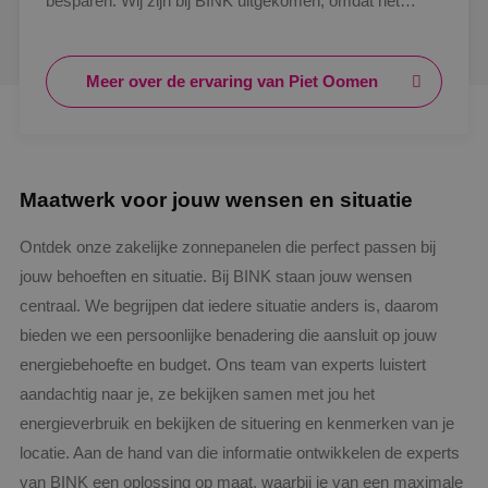
besparen. Wij zijn bij BINK uitgekomen, omdat het
bedrijf uit de regio is. Het proces is goed verlopen. Dit
geldt ook voor de communicatie met zowel de
Meer over de ervaring van Piet Oomen
monteurs als de verkoper. Ook ben ik tevreden over de
opbrengst. Door mijn positieve ervaring met BINK zijn
ze zeker aan te raden!"
Maatwerk voor jouw wensen en situatie
Ontdek onze zakelijke zonnepanelen die perfect passen bij
jouw behoeften en situatie. Bij BINK staan jouw wensen
centraal. We begrijpen dat iedere situatie anders is, daarom
bieden we een persoonlijke benadering die aansluit op jouw
energiebehoefte en budget. Ons team van experts luistert
aandachtig naar je, ze bekijken samen met jou het
energieverbruik en bekijken de situering en kenmerken van je
locatie. Aan de hand van die informatie ontwikkelen de experts
van BINK een oplossing op maat, waarbij je van een maximale