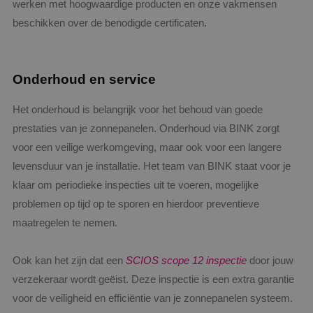
werken met hoogwaardige producten en onze vakmensen
beschikken over de benodigde certificaten.
Onderhoud en service
Aanbieder
/
Het onderhoud is belangrijk voor het behoud van goede
Naam
Vervaldatum
Omschrijving
Aanbieder
Domein
/
Naam
Vervaldatum
Omschrijvin
Domein
prestaties van je zonnepanelen. Onderhoud via BINK zorgt
__Secure-YNID
.youtube.com
5 maanden 4
weken
_ga
1 jaar 1
Deze cookie
voor een veilige werkomgeving, maar ook voor een langere
Google LLC
Aanbieder
/
Naam
Vervaldatum
Omschri
maand
is gekoppeld
.binktechniek.nl
Domein
__Secure-
.youtube.com
5 maanden 4
levensduur van je installatie. Het team van BINK staat voor je
Google Unive
ROLLOUT_TOKEN
weken
Analytics - w
YSC
Sessie
Deze coo
Google LLC
klaar om periodieke inspecties uit te voeren, mogelijke
belangrijke 
door Yo
.youtube.com
is van de me
ingestel
problemen op tijd op te sporen en hierdoor preventieve
algemeen
weergav
gebruikte
ingeslote
maatregelen te nemen.
analyseservi
te houde
Google. Deze
cookie wordt
VISITOR_INFO1_LIVE
5 maanden 4
Deze coo
Google LLC
gebruikt om 
weken
door Yo
.youtube.com
Ook kan het zijn dat een
SCIOS scope 12 inspectie
door jouw
gebruikers te
ingestel
onderscheid
gebruike
verzekeraar wordt geëist. Deze inspectie is een extra garantie
door een
bij te h
willekeurig
voor de veiligheid en efficiëntie van je zonnepanelen systeem.
YouTube-
gegenereerd
in sites z
nummer toe 