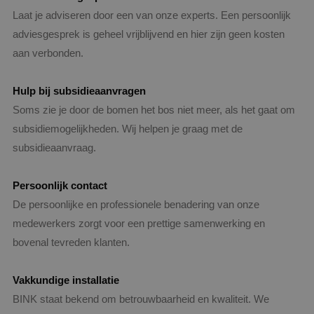
Laat je adviseren door een van onze experts. Een persoonlijk
adviesgesprek is geheel vrijblijvend en hier zijn geen kosten
aan verbonden.
Hulp bij subsidieaanvragen
Soms zie je door de bomen het bos niet meer, als het gaat om
__cf_bm
29 minut
Cloudflare Inc.
57 second
.vimeo.com
subsidiemogelijkheden. Wij helpen je graag met de
subsidieaanvraag.
Persoonlijk contact
De persoonlijke en professionele benadering van onze
medewerkers zorgt voor een prettige samenwerking en
CookieScriptConsent
4 weken 
CookieScript
bovenal tevreden klanten.
dagen
www.binktechniek.nl
Vakkundige
installatie
BINK staat bekend om betrouwbaarheid en kwaliteit. We