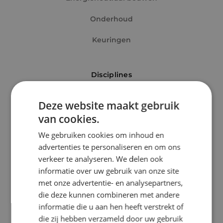
Onderhoud
Keuringen
Locatie
Disciplines
Alphen a/d Rijn
Elektrotechniek
Deze website maakt gebruik
Kaatsheuvel
van cookies.
Werktuigbouwkunde
Sprundel
We gebruiken cookies om inhoud en
Energietechniek
advertenties te personaliseren en om ons
Specialisme
verkeer te analyseren. We delen ook
Beveiligingstechniek
informatie over uw gebruik van onze site
Beveiligingstechniek
met onze advertentie- en analysepartners,
Elektrotechniek
die deze kunnen combineren met andere
Uitgelicht
informatie die u aan hen heeft verstrekt of
Energietechniek
die zij hebben verzameld door uw gebruik
Klimaatinstallaties