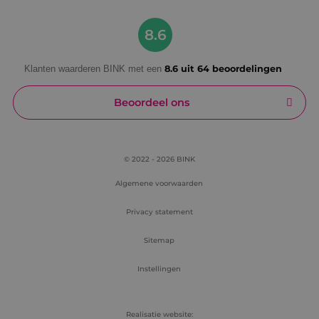
Google Privacy Policy
8.6
Klanten waarderen BINK met een
8.6 uit 64 beoordelingen
VISITOR_PRIVACY_METADATA
5 maanden
YouTube
weken
.youtube.com
Beoordeel ons
© 2022 - 2026 BINK
Algemene voorwaarden
Privacy statement
Sitemap
Instellingen
Realisatie website: