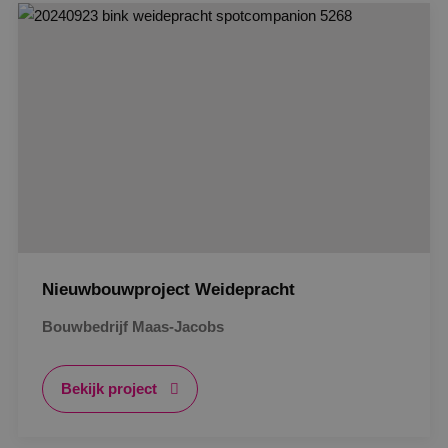
Functioneel
Niet-geclassificeerd
Strikt noodzakelijke cookies maken de
kernfunctionaliteiten van de website mogelijk, zoals
gebruikersaanmelding en accountbeheer. De
website kan niet goed worden gebruikt zonder de
strikt noodzakelijke cookies.
Naam
Aanbieder
/
Domein
Vervaldat
PHPSESSID
Sessie
PHP.net
www.binktechniek.nl
Nieuwbouwproject Weidepracht
Bouwbedrijf Maas-Jacobs
Bekijk project